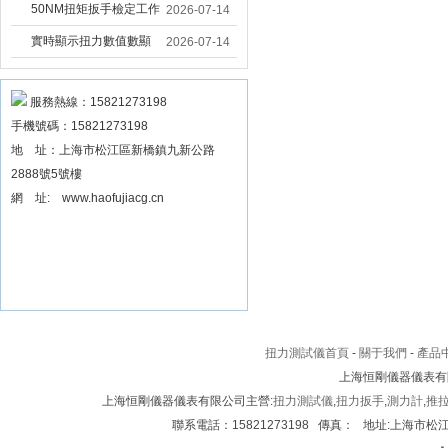
固大扭力電動扳手 塔機
50NM扭矩扳手檢定工作
2026-07-14
安裝電動扳手廠家
臺 高精度扭力校準設備
實時顯示扭力數值數顯
2026-07-14
扳手精度檢定設備廠家
扭力扳手 工業數顯扭力
扳手數據可顯示品牌
服務熱線：15821273198
手機號碼：15821273198
地 址：上海市松江區新橋鎮九新公路
2888號5號樓
網 址: www.haofujiacg.cn
扭力測試儀首頁
-
關于我們
-
產品
上海恒剛儀器儀表有
上海恒剛儀器儀表有限公司主營:
扭力測試儀
,
扭力扳手
,
測力計
,
推
聯系電話：15821273198 傳真： 地址:上海市松江區