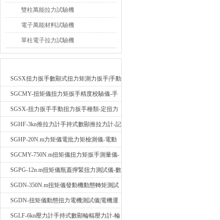
雙柱萬能拉力試驗機
電子萬能材料試驗機
單柱電子拉力試驗機
新品推薦
SGSX扭力扳手數顯式扭力矩測力扳手|手動
定扭矩檢測扳手
SGCMY-扭矩儀扭力矩扳手精度校驗儀-手
動扳子扭矩校準儀
SGSX-扭力扳手手動扭力扳手種類-定扭力
矩檢測扳手價格
SGHF-3kn推拉力計手持式數顯推拉力計-記
憶數據拉壓力測力計
SGHP-20N.m力矩儀電批力矩檢測儀-電動
螺絲批扭力矩測試儀
SGCMY-750N.m扭矩儀扭力矩扳手測量儀-
校準扳手扭力精度測試儀
SGPG-12n.m扭矩儀瓶蓋擰緊扭力測試儀-數
顯式瓶蓋扭力矩儀
SGDN-350N.m扭矩儀發動機動態轉矩測試
儀-動態電機扭矩測量儀
SGDN-扭矩儀動態扭力電機測試儀|電機運
轉摩擦力扭矩儀
SGLF-6kn壓力計手持式數顯輪輻壓力計-輪