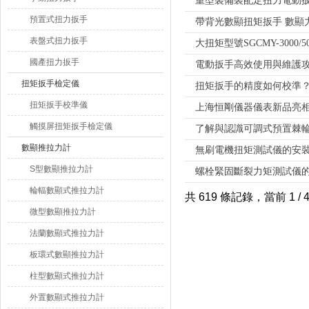
重型裝備裝配定扭力電動扳
預置式扭力扳手
帶背光數顯扭矩扳手 數顯
表盤式扭力扳手
大扭矩型號SGCMY-3000/
國產扭力扳手
電動扳手高效使用與維護
扭矩扳手檢定儀
扭矩扳手的精度如何校準
扭矩扳手校準儀
上海恒剛儀器儀表新品亮
觸摸屏扭矩扳手檢定儀
了解與認識可調式預置棘
數顯推拉力計
無刷電機扭矩測試儀的安
S型數顯推拉力計
螺栓緊固斷裂力矩測試儀
輪輻數顯式推拉力計
共 619 條記錄，當前 1 /
微型數顯推拉力計
法蘭數顯式推拉力計
板環式數顯推拉力計
柱型數顯式推拉力計
外置數顯式推拉力計