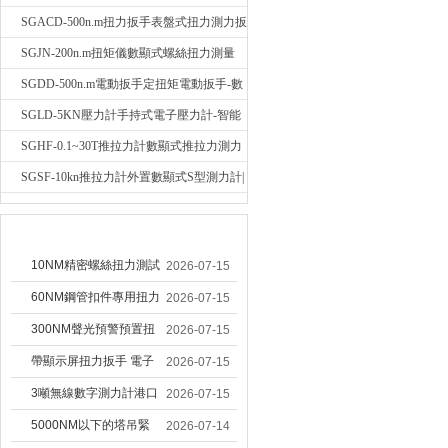
輻稱重壓力測力計
SGACD-500n.m扭力扳手表盤式扭力測力扳
手-表盤扭力矩檢測扳手
SGJN-200n.m扭矩儀數顯式螺絲扭力測量
儀-螺栓扭力矩測試儀
SGDD-500n.m電動扳手定扭矩電動扳手-數
顯式電動定扭力矩扳手
SGLD-5KN壓力計手持式電子壓力計-智能
電子式壓力測力計
SGHF-0.1~30T推拉力計數顯式推拉力測力
計-數字拉壓力雙向測力儀
SGSF-10kn推拉力計外置數顯式S型測力計|
手持連線式拉壓力計
技術文章
10NM精密螺絲扭力測試
2026-07-15
專用扭矩扳手,產線質檢
60NM鋼管扣件專用扭力
2026-07-15
螺絲扭力專用扳手廠家
扳手 腳手架扭力檢測扳
300NM聲光預警預置扭
2026-07-15
手 工地扣件扭矩扳手品
力扳手 工業緊固專用數
帶顯示屏扭力扳手 電子
2026-07-15
牌
顯扭力工具廠家
數顯扭力扳手 20NM精
3噸無線數字測力計港口
2026-07-15
準可調力矩扳手品牌
吊裝專用
5000NM以下的塔吊緊
2026-07-14