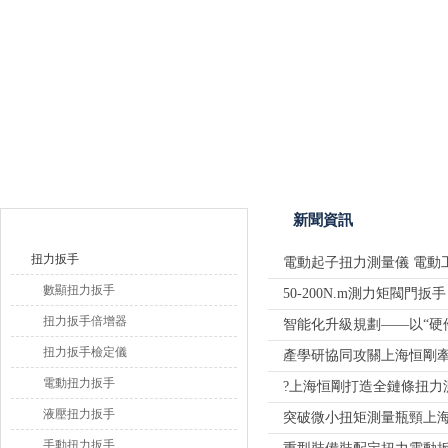
上海恒剛儀器儀表有限公司
產品目錄
新聞資訊
扭力扳手
電動起子扭力測量儀 電動工
數顯扭力扳手
50-200N.m測力矩閥門
扭力扳手倍增器
智能化升級規劃——以“硬
扭力扳手檢定儀
產學研協同攻關上海恒剛
電動扭力扳手
?上海恒剛打造全鏈條扭力
液壓扭力扳手
突破微小扭矩測量瓶頸上
手動扭力扳手