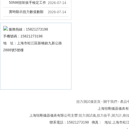
固大扭力電動扳手 塔機
50NM扭矩扳手檢定工作
2026-07-14
安裝電動扳手廠家
臺 高精度扭力校準設備
實時顯示扭力數值數顯
2026-07-14
扳手精度檢定設備廠家
扭力扳手 工業數顯扭力
扳手數據可顯示品牌
服務熱線：15821273198
手機號碼：15821273198
地 址：上海市松江區新橋鎮九新公路
2888號5號樓
扭力測試儀首頁
-
關于我們
-
產品
上海恒剛儀器儀表有
上海恒剛儀器儀表有限公司主營:
扭力測試儀
,
扭力扳手
,
測力計
,
推
聯系電話：15821273198 傳真： 地址:上海市松江區