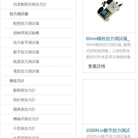
內置數顯式推拉力計
扭力測試儀
動態扭力測試儀
扭轉彈簧試驗機
50nm螺栓扭力測試儀_
扭力扳手測試儀
數顯式扭矩檢測儀
50nm螺栓扭力測試儀_數顯
式扭矩檢測儀：上海恒剛生
數字扭力測試儀
產的50牛米多單位轉換的數
瓶蓋扭力測試儀
字扭力測試儀是為測試和檢
查看詳情
測扭矩而設計制造的智能化
電批扭力測試儀
多功能計量儀器，該數字扭
推拉力計
力測試儀主要用于檢測和校
正電動風動螺絲批、扭矩起
數顯推拉力計
子、扭矩扳手的扭矩；
指針推拉力計
國產推拉力計
機械式推拉力計
小型推拉力計
1500N.m數字扭力測試
儀多單位切換
1500N.m數字扭力測試儀多