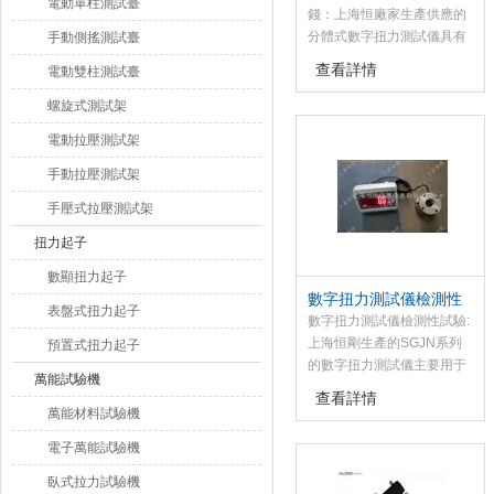
電動單柱測試臺
錢：上海恒廠家生產供應的
分體式數字扭力測試儀具有
手動側搖測試臺
顯示準確、穩定、操作、安
查看詳情
電動雙柱測試臺
裝簡單、價格低廉等優點。
螺旋式測試架
電動拉壓測試架
手動拉壓測試架
手壓式拉壓測試架
扭力起子
數顯扭力起子
數字扭力測試儀檢測性
表盤式扭力起子
試驗
數字扭力測試儀檢測性試驗:
上海恒剛生產的SGJN系列
預置式扭力起子
的數字扭力測試儀主要用于
萬能試驗機
檢測和校正電動風動螺絲
查看詳情
批、扭矩起子、扭矩扳手的
萬能材料試驗機
扭矩，產品涉及擰緊力的測
電子萬能試驗機
試，零件扭轉性試驗等.
臥式拉力試驗機