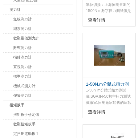
大量程推拉力計
單位切換：上海恒剛售出的
測力計
1500N.m數字扭力測試儀是
為測試和檢測扭矩而設計制
無線測力計
查看詳情
造的智能化多功能計量儀
繩索測力計
器。
數顯量儀測力計
數顯測力計
指針測力計
直視測力計
標準測力計
1-50N.m分體式扭力測
機械式測力計
試儀|SGAJN-50數字扭
1-50N.m分體式扭力測試
彈簧測力計
力測試儀廠家
儀|SGAJN-50數字扭力測試
儀廠家:恒剛廠家銷售的這款
扭矩扳手
1-50N.m分體式數字扭力測
查看詳情
扭矩扳手檢定儀
試儀是為測試和檢測扭矩而
設計制造的智能化多功能計
數顯扭矩扳手
量儀器.
定扭矩電動扳手