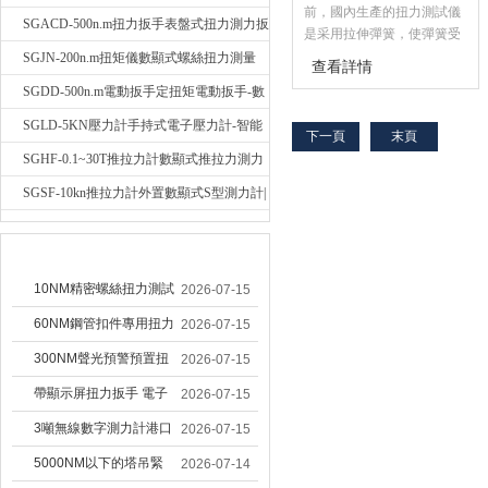
前，國內生產的扭力測試儀
輻稱重壓力測力計
SGACD-500n.m扭力扳手表盤式扭力測力扳
是采用拉伸彈簧，使彈簧受
力變形產生位移，將該位移
手-表盤扭力矩檢測扳手
SGJN-200n.m扭矩儀數顯式螺絲扭力測量
查看詳情
量轉換成扭力，以此測量扭
儀-螺栓扭力矩測試儀
SGDD-500n.m電動扳手定扭矩電動扳手-數
矩值扳手的扭力(即kg·m)。
工作原理是根據金屬材料受
顯式電動定扭力矩扳手
SGLD-5KN壓力計手持式電子壓力計-智能
下一頁
末頁
力后產生彈性變形的原理，
電子式壓力測力計
SGHF-0.1~30T推拉力計數顯式推拉力測力
利用標準轉軸在扭轉時產生
的偏角，再把角位移轉換成
計-數字拉壓力雙向測力儀
SGSF-10kn推拉力計外置數顯式S型測力計|
線位移，以測定扭矩值的大
手持連線式拉壓力計
小。其檢測范圍為0～
較早文章
200kg·m。
10NM精密螺絲扭力測試
2026-07-15
專用扭矩扳手,產線質檢
60NM鋼管扣件專用扭力
2026-07-15
螺絲扭力專用扳手廠家
扳手 腳手架扭力檢測扳
300NM聲光預警預置扭
2026-07-15
手 工地扣件扭矩扳手品
力扳手 工業緊固專用數
帶顯示屏扭力扳手 電子
2026-07-15
牌
顯扭力工具廠家
數顯扭力扳手 20NM精
3噸無線數字測力計港口
2026-07-15
準可調力矩扳手品牌
吊裝專用
5000NM以下的塔吊緊
2026-07-14