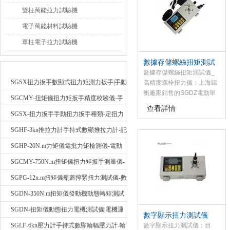
雙柱萬能拉力試驗機
電子萬能材料試驗機
單柱電子拉力試驗機
數據存儲螺絲扭矩測試
最新產品
儀_高精度螺栓扭力儀
數據存儲螺絲扭矩測試儀_
SGSX扭力扳手數顯式扭力矩測力扳手|手動
高精度螺栓扭力儀：上海鑄
衡廠家銷售的SGDZ電動單
定扭矩檢測扳手
SGCMY-扭矩儀扭力矩扳手精度校驗儀-手
柱測試臺是專為SGHF系列
查看詳情
動扳子扭矩校準儀
和SGNK系列推拉力計配套
SGSX-扭力扳手手動扭力扳手種類-定扭力
用的推拉負荷試驗臺，該電
矩檢測扳手價格
SGHF-3kn推拉力計手持式數顯推拉力計-記
動單柱測試臺產品采用雙立
桿結構，具有穩定性好，適
憶數據拉壓力測力計
SGHP-20N.m力矩儀電批力矩檢測儀-電動
用，使用等優點，并具有無
螺絲批扭力矩測試儀
SGCMY-750N.m扭矩儀扭力矩扳手測量儀-
級調速，手動（點動）、自
動操作切換功能。
校準扳手扭力精度測試儀
SGPG-12n.m扭矩儀瓶蓋擰緊扭力測試儀-數
顯式瓶蓋扭力矩儀
SGDN-350N.m扭矩儀發動機動態轉矩測試
儀-動態電機扭矩測量儀
SGDN-扭矩儀動態扭力電機測試儀|電機運
數字顯示扭力測試儀
轉摩擦力扭矩儀
SGLF-6kn壓力計手持式數顯輪輻壓力計-輪
數字顯示扭力測試儀：目