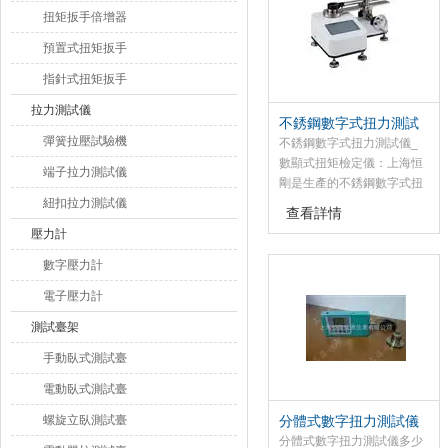
扭矩扳手倍增器
預置式扭矩扳手
指針式扭矩扳手
拉力測試儀
不銹鋼數字式扭力測試
彈簧拉壓試驗機
儀_數顯式扭矩檢定儀
不銹鋼數字式扭力測試儀_
數顯式扭矩檢定儀：上海恒
端子拉力測試儀
剛是生產的不銹鋼數字式扭
紐扣拉力測試儀
力測試儀廠家，該數字扭力
查看詳情
測試儀是為測試和檢測扭矩
壓力計
而設計制造的智能化多功能
計量儀器。
數字壓力計
電子壓力計
測試臺架
手動臥式測試臺
電動臥式測試臺
螺旋立臥測試臺
分體式數字扭力測試儀
多少錢
分體式數字扭力測試儀多少