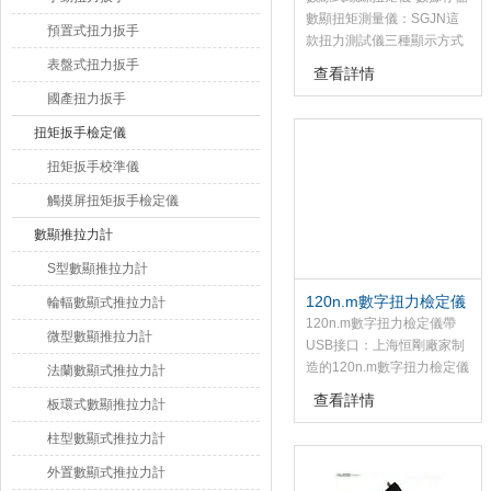
數顯扭矩測量儀：SGJN這
預置式扭力扳手
款扭力測試儀三種顯示方式
可供選擇：實時、峰值、自
表盤式扭力扳手
查看詳情
動峰值，三種單位轉換：
國產扭力扳手
N﹒m、kgf﹒cm、lbf﹒in，
上下限設置，會有蜂鳴器報
扭矩扳手檢定儀
警，選配內置打印機，可以
扭矩扳手校準儀
連電腦顯示曲線圖，充電使
用。主要用于檢測和校正電
觸摸屏扭矩扳手檢定儀
動風動螺絲批、扭矩起子、
數顯推拉力計
扭矩扳手的扭矩，產品涉及
擰緊力的測試，零件扭轉破
S型數顯推拉力計
壞性試驗等。
120n.m數字扭力檢定儀
輪輻數顯式推拉力計
帶USB接口
120n.m數字扭力檢定儀帶
微型數顯推拉力計
USB接口：上海恒剛廠家制
造的120n.m數字扭力檢定儀
法蘭數顯式推拉力計
是為測試和檢測扭矩而設計
查看詳情
板環式數顯推拉力計
制造的智能化多功能計量儀
器
柱型數顯式推拉力計
外置數顯式推拉力計