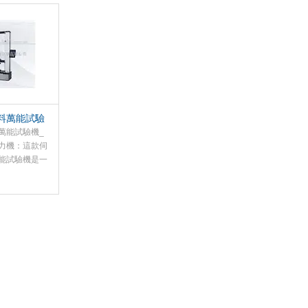
曲、剪切、剝
有應力、應變、荷重、位移
力學試驗，是
四種閉環控制方式，可求出
子與機械傳動
較大力、抗拉強度、彎曲強
試驗機。系統
度、壓縮強度、彈性模量、
控制，具有較
斷裂延伸率、屈服強度等參
速度和測力范
數。并能對試驗數據曲線進
位移的測量和
行疊加分析處理、存儲、打
精度和敏度。
印、繪制曲線，打印完整報
料萬能試驗
告單，進行工藝調整與生產
柱拉壓力機
萬能試驗機_
控制。
力機：這款伺
能試驗機是一
的產品，可以
配其它夾具以
可能，可以對
品進行拉伸、
剪切等類型的
取所測材料的
服強度、規定
度、彈性模量
現等速率加
形、等速率位