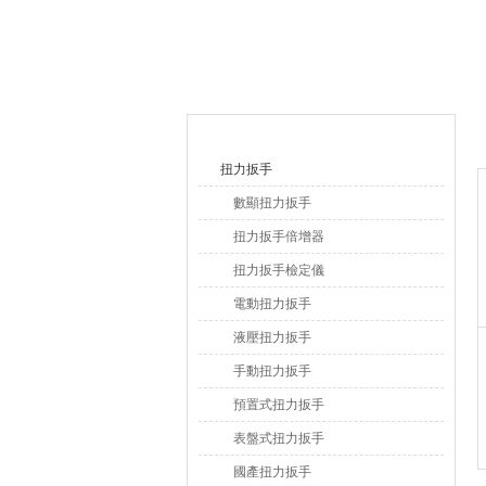
上海恒剛儀器儀表有限公司
產品目錄
扭力扳手
數顯扭力扳手
扭力扳手倍增器
扭力扳手檢定儀
電動扭力扳手
液壓扭力扳手
手動扭力扳手
預置式扭力扳手
表盤式扭力扳手
國產扭力扳手