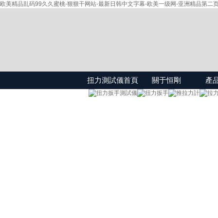
欧美精品乱码99久久蜜桃-狠狠干网站-最新日韩中文字幕-欧美一级网-亚洲精品第二页
扭力測試儀首頁
關于恒剛
產