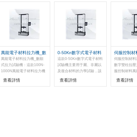
做拉伸、壓縮、彎曲、剪
強度、彈性模量、斷裂延伸
伸、壓縮、彎
切、剝離、破、疲勞等試
率、屈服強度等參數。并能
離、、摩擦等
驗。可自動求取試驗力值、
對試驗數據曲線進行疊加分
新一代綠色電
斷裂力值、伸長率、抗拉強
析處理、存儲、打印、繪制
相結合的材料
度、屈服強度、抗壓強度、
曲線，打印完整報告單，進
采用微機閉環
彈性模量、剪切強度、強
行工藝調整與生產控制。
好準確的加載
度、剝離強度等參數。
圍，對載荷、
控制有較高的
萬能電子材料拉力機_數
0-50Kn數字式電子材料
伺服控制材
顯式拉力試驗機
試驗機
機_數字雙
萬能電子材料拉力機_數顯
這款0-50Kn數字式電子材料
伺服控制材料
式拉力試驗機：這款100N-
試驗機主要用于屬、非屬以
數字雙柱拉壓
1000N萬能電子材料拉力機
及復合材料的力學試驗，該
服控制材料萬
具有應力、應變、荷重、位
機采用四立柱雙絲杠結構，
種通用性較強
查看詳情
查看詳情
查看詳情
移四種閉環控制方式，可求
經減速系統驅動滾珠絲杠進
通過改擴展裝
出較大力、抗拉強度、彎曲
行加載整機結構緊湊,使該試
完成多試驗的
強度、壓縮強度、彈性模
驗機具有測試精度高，功能
不同材料或產
量、斷裂延伸率、屈服強度
多，操作，穩定性好等特
壓縮、彎曲、
等參數。并能對試驗數據曲
點，該機可根據GB、JIS、
試驗，可以求
線進行疊加分析處理、存
ASTM、DIN、ISO 等標準自
抗拉強度、屈
儲、打印、繪制曲線，打印
動求取產品的斷裂力值、屈
非比例延伸強
完整報告單，進行工藝調整
服強度、上下屈服強度、抗
等指標，可實
與生產控制。
拉強度、抗壓強度、斷裂延
荷、等速率變