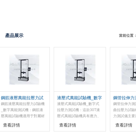
產品展示
當前位置
鋼筋液壓萬能拉壓力試
液壓式萬能試驗機_數字
鋼管拉伸力
驗機_數字萬能測試機
式拉壓力測試機
彎曲拉壓力
鋼筋液壓萬能拉壓力試驗機
液壓式萬能試驗機_數字式
鋼管拉伸力測
_數字萬能測試機：鋼筋液
拉壓力測試機：這款30T液
曲拉壓力試驗
壓萬能試驗機適用于對屬材
壓式萬能試驗機具有應力、
力測試儀主要
料、非屬材料及復合材料的
應變、荷重、位移四種閉環
膠、塑料、纖
查看詳情
查看詳情
查看詳情
力學的測試以及工藝的分析
控制方式，可求出較大力、
織物、電線、
研究。配上相應的工裝，可
抗拉強度、彎曲強度、壓縮
料、木材、輸