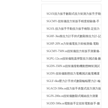
最新產品
SGSX扭力扳手數顯式扭力矩測力扳手|手動
定扭矩檢測扳手
SGCMY-扭矩儀扭力矩扳手精度校驗儀-手
動扳子扭矩校準儀
SGSX-扭力扳手手動扭力扳手種類-定扭力
矩檢測扳手價格
SGHF-3kn推拉力計手持式數顯推拉力計-記
憶數據拉壓力測力計
SGHP-20N.m力矩儀電批力矩檢測儀-電動
螺絲批扭力矩測試儀
SGCMY-750N.m扭矩儀扭力矩扳手測量儀-
校準扳手扭力精度測試儀
SGPG-12n.m扭矩儀瓶蓋擰緊扭力測試儀-數
顯式瓶蓋扭力矩儀
SGDN-350N.m扭矩儀發動機動態轉矩測試
儀-動態電機扭矩測量儀
SGDN-扭矩儀動態扭力電機測試儀|電機運
轉摩擦力扭矩儀
SGLF-6kn壓力計手持式數顯輪輻壓力計-輪
輻稱重壓力測力計
SGACD-500n.m扭力扳手表盤式扭力測力扳
手-表盤扭力矩檢測扳手
SGJN-200n.m扭矩儀數顯式螺絲扭力測量
儀-螺栓扭力矩測試儀
SGDD-500n.m電動扳手定扭矩電動扳手-數