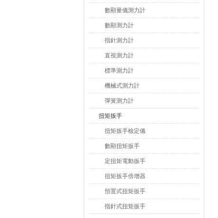
數顯量儀測力計
數顯測力計
指針測力計
直視測力計
標準測力計
機械式測力計
彈簧測力計
扭矩扳手
扭矩扳手檢定儀
數顯扭矩扳手
定扭矩電動扳手
扭矩扳手倍增器
預置式扭矩扳手
指針式扭矩扳手