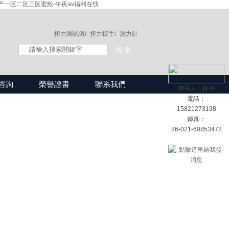
产一区二区三区蜜殿-午夜av福利在线
扭力測試儀/
扭力扳手/
測力計
咨詢
榮譽證書
聯系我們
聯系人：肖平
電話：
15821273198
傳真：
86-021-60853472