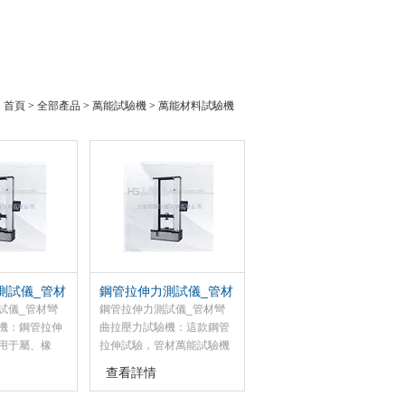
：
首頁
>
全部產品
>
萬能試驗機
>
萬能材料試驗機
測試儀_管材
鋼管拉伸力測試儀_管材
試驗機
彎曲拉壓力試驗機
試儀_管材彎
鋼管拉伸力測試儀_管材彎
機：鋼管拉伸
曲拉壓力試驗機：這款鋼管
用于屬、橡
拉伸試驗，管材萬能試驗機
維、皮革、編
適用于對屬材料、非屬材料
查看詳情
電纜、建筑材
及復合材料的力學的測試以
送帶等的拉
及工藝的分析研究。該機具