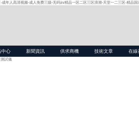
-成年人高清视频-成人免费三级-无码aⅴ精品一区二区三区浪潮-天堂一二三区-精品国
品中心
新聞資訊
供求商機
技術文章
在線