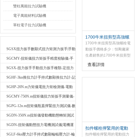
制扭矩功能，此款應用于栓
雙柱萬能拉力試驗機
焊結構橋梁的架設，廠房、
塔架及化工、冶、發電設備
電子萬能材料試驗機
的安裝。大型機械、起重設
單柱電子拉力試驗機
備和車輛裝配作業，以及對
螺紋緊固件的扭矩及軸向拉
1700牛米扭剪型高強螺
力有嚴格要求的場合。
最新產品
栓電動扳手價格多少
1700牛米扭剪型高強螺栓電
SGSX扭力扳手數顯式扭力矩測力扳手|手動
動扳手價格多少：恒剛廠家
生產銷售的1700牛米扭剪型
定扭矩檢測扳手
SGCMY-扭矩儀扭力矩扳手精度校驗儀-手
高強螺栓電動扳手只需要換
查看詳情
動扳子扭矩校準儀
內外套筒即可適用于各廠家
SGSX-扭力扳手手動扭力扳手種類-定扭力
生產的M16-M24扭剪型螺栓
矩檢測扳手價格
SGHF-3kn推拉力計手持式數顯推拉力計-記
的施工作業
憶數據拉壓力測力計
SGHP-20N.m力矩儀電批力矩檢測儀-電動
螺絲批扭力矩測試儀
SGCMY-750N.m扭矩儀扭力矩扳手測量儀-
校準扳手扭力精度測試儀
SGPG-12n.m扭矩儀瓶蓋擰緊扭力測試儀-數
顯式瓶蓋扭力矩儀
SGDN-350N.m扭矩儀發動機動態轉矩測試
儀-動態電機扭矩測量儀
SGDN-扭矩儀動態扭力電機測試儀|電機運
扣件螺栓擰緊用的電動
轉摩擦力扭矩儀
扭力扳手價格
SGLF-6kn壓力計手持式數顯輪輻壓力計-輪
扣件螺栓擰緊用的電動扭力