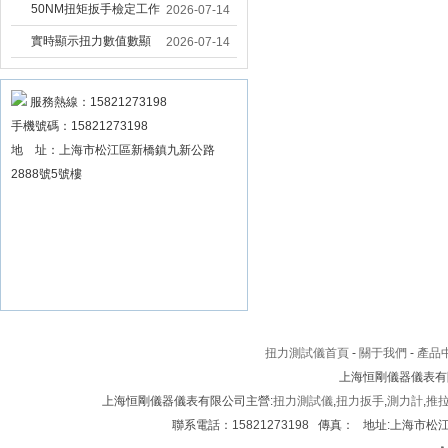
固大扭力電動扳手 塔機
50NM扭矩扳手檢定工作
2026-07-14
安裝電動扳手廠家
臺 高精度扭力校準設備
實時顯示扭力數值數顯
2026-07-14
扳手精度檢定設備廠家
扭力扳手 工業數顯扭力
扳手數據可顯示品牌
服務熱線：15821273198
手機號碼：15821273198
地 址：上海市松江區新橋鎮九新公路
2888號5號樓
扭力測試儀首頁
-
關于我們
-
產品
上海恒剛儀器儀表有
上海恒剛儀器儀表有限公司主營:
扭力測試儀
,
扭力扳手
,
測力計
,
推
聯系電話：15821273198 傳真： 地址:上海市松江區