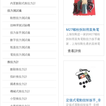
內置數顯式推拉力計
扭力測試儀
動態扭力測試儀
扭轉彈簧試驗機
M27螺栓拆卸用直角電
扭力扳手測試儀
動扭力扳手
上海恒剛是一家的M27螺栓
拆卸用直角電動扭力扳手廠
數字扭力測試儀
家，上海恒剛生產的直柄電
瓶蓋扭力測試儀
動扭力扳手是裝配螺紋件及
查看詳情
螺栓的機械化施工工具，具
電批扭力測試儀
有自動控制扭矩功能,該
推拉力計
SGDD系列直柄電動扭力扳
手由主機和控制儀兩部分組
數顯推拉力計
成；
指針推拉力計
國產推拉力計
機械式推拉力計
小型推拉力計
定值式電動扭矩扳手_非
標電動定扭力扳手
定值式電動扭矩扳手_非標