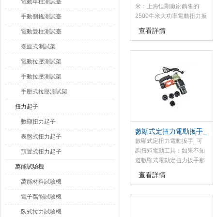
電動單柱測試臺
米：上海恒剛廠家銷售的
2500牛米大功率電動扭力扳
手動側搖測試臺
手是裝配螺紋件及螺栓的機
查看詳情
電動雙柱測試臺
械化施工工具，具有自動控
制扭矩功能
螺旋式測試架
電動拉壓測試架
手動拉壓測試架
手壓式拉壓測試架
扭力起子
數顯扭力起子
數顯式定扭力電動扳手_
表盤式扭力起子
可調扭矩電動工具
數顯式定扭力電動扳手_可
調扭矩電動工具：如果不知
預置式扭力起子
道數顯式電動定扭力扳手那
萬能試驗機
個牌子好的用戶，可以來看
查看詳情
看上海恒剛牌電動扭力扳
萬能材料試驗機
手，該數顯式定扭力電動扳
電子萬能試驗機
手是裝配螺紋件及螺栓的機
械化施工工具，具有自動控
臥式拉力試驗機