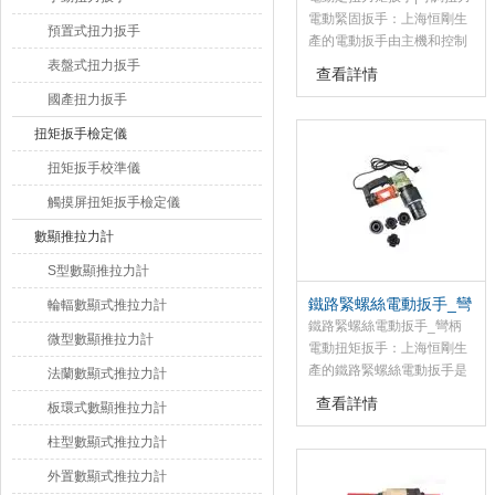
電動緊固扳手：上海恒剛生
預置式扭力扳手
產的電動扳手由主機和控制
儀兩部分組成，主機采用雙
表盤式扭力扳手
查看詳情
重絕緣單相串激式電動機和
國產扭力扳手
減速機構，結構新穎、體積
小、重量輕、安全可靠。由
扭矩扳手檢定儀
于采用靜扭結構，運轉平
扭矩扳手校準儀
穩，無振動、無沖擊，噪音
小，操作者不受反力矩的影
觸摸屏扭矩扳手檢定儀
響，因而勞動強度低。額定
數顯推拉力計
電壓220V50/60Hz 精度
±5%。
S型數顯推拉力計
鐵路緊螺絲電動扳手_彎
輪輻數顯式推拉力計
柄電動扭矩扳手
鐵路緊螺絲電動扳手_彎柄
微型數顯推拉力計
電動扭矩扳手：上海恒剛生
產的鐵路緊螺絲電動扳手是
法蘭數顯式推拉力計
裝配螺紋件及螺栓的機械化
查看詳情
板環式數顯推拉力計
施工工具，這款電動扭矩扳
手具有自動控制扭矩功能；
柱型數顯式推拉力計
外置數顯式推拉力計