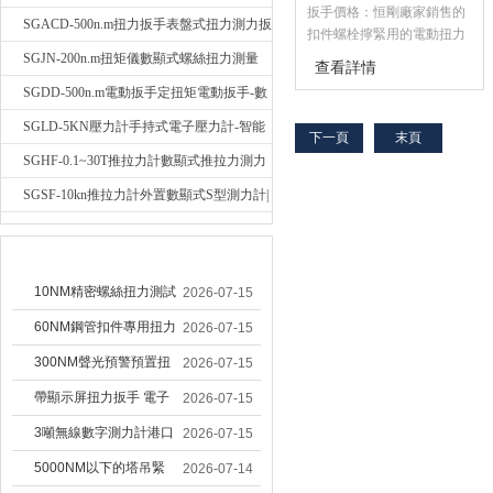
扳手價格：恒剛廠家銷售的
輻稱重壓力測力計
SGACD-500n.m扭力扳手表盤式扭力測力扳
扣件螺栓擰緊用的電動扭力
扳手規格齊，質優價廉，該
手-表盤扭力矩檢測扳手
SGJN-200n.m扭矩儀數顯式螺絲扭力測量
查看詳情
電動扭力扳手由主機和控制
儀-螺栓扭力矩測試儀
SGDD-500n.m電動扳手定扭矩電動扳手-數
儀兩部分組成，主機采用雙
重緣單相串激式電動機和減
顯式電動定扭力矩扳手
SGLD-5KN壓力計手持式電子壓力計-智能
下一頁
末頁
速機構，此款是裝配螺紋件
電子式壓力測力計
SGHF-0.1~30T推拉力計數顯式推拉力測力
及螺栓的機械化施工工具，
具有自動控制扭矩功能。
計-數字拉壓力雙向測力儀
SGSF-10kn推拉力計外置數顯式S型測力計|
手持連線式拉壓力計
較早文章
10NM精密螺絲扭力測試
2026-07-15
專用扭矩扳手,產線質檢
60NM鋼管扣件專用扭力
2026-07-15
螺絲扭力專用扳手廠家
扳手 腳手架扭力檢測扳
300NM聲光預警預置扭
2026-07-15
手 工地扣件扭矩扳手品
力扳手 工業緊固專用數
帶顯示屏扭力扳手 電子
2026-07-15
牌
顯扭力工具廠家
數顯扭力扳手 20NM精
3噸無線數字測力計港口
2026-07-15
準可調力矩扳手品牌
吊裝專用
5000NM以下的塔吊緊
2026-07-14