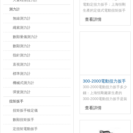
大量程推拉力計
電動定扭力扳手：上海恒剛
測力計
生產的定值式電動扭矩扳手
是裝配螺紋件及螺栓的機械
無線測力計
查看詳情
化施工工具，具有自動控制
繩索測力計
扭矩功能,該SGDD系列電動
扭矩扳手由主機和控制儀兩
數顯量儀測力計
部分組成；
數顯測力計
指針測力計
直視測力計
標準測力計
300-2000電動扭力扳手
機械式測力計
多少錢
300-2000電動扭力扳手多少
彈簧測力計
錢：上海恒剛廠家生產的
300-2000電動扭力扳手是裝
扭矩扳手
配螺紋件及螺栓的機械化施
查看詳情
扭矩扳手檢定儀
工工具，具有自動控制扭矩
功能
數顯扭矩扳手
定扭矩電動扳手