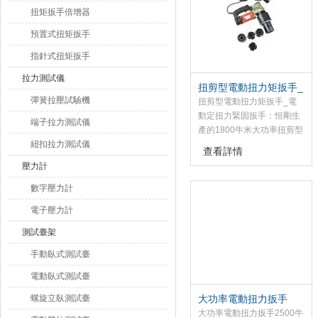
扭矩扳手倍增器
預置式扭矩扳手
指針式扭矩扳手
拉力測試儀
扭剪型電動扭力矩扳手_
彈簧拉壓試驗機
電動定扭力緊固扳手
扭剪型電動扭力矩扳手_電
動定扭力緊固扳手：恒剛生
端子拉力測試儀
產的1800牛米大功率扭剪型
紐扣拉力測試儀
電動扭力扳手只需要換內外
查看詳情
套筒即可適用于各廠家生產
壓力計
的M16-M24扭剪型螺栓的施
工作業。
數字壓力計
電子壓力計
測試臺架
手動臥式測試臺
電動臥式測試臺
螺旋立臥測試臺
大功率電動扭力扳手
2500牛米
大功率電動扭力扳手2500牛