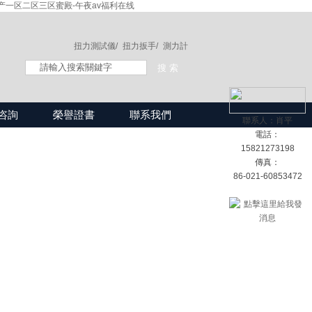
产一区二区三区蜜殿-午夜av福利在线
扭力測試儀/
扭力扳手/
測力計
咨詢
榮譽證書
聯系我們
聯系人：肖平
電話：
15821273198
傳真：
86-021-60853472