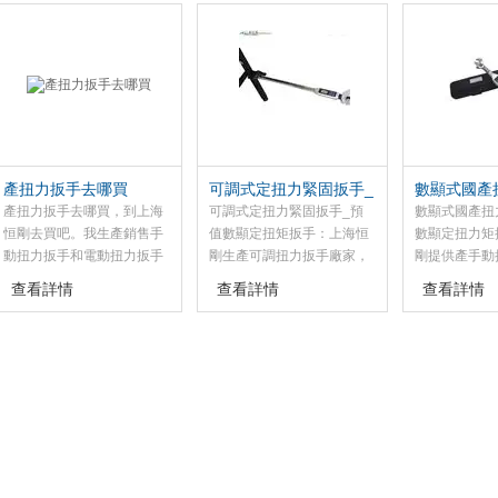
扳手由主機和控制儀兩部分
力扳手，我測力扳手款式眾
扭力扳手，我
組成，主機采用雙重緣單相
多任您挑選！
出扭力扳手經
串激式電動機和減速機構；
開發，其已不
品牌，該款扭
栓聯結有較高
產扭力扳手去哪買
可調式定扭力緊固扳手_
數顯式國產
預值數顯定扭矩扳手
產數顯定扭
產扭力扳手去哪買，到上海
可調式定扭力緊固扳手_預
數顯式國產扭
恒剛去買吧。我生產銷售手
值數顯定扭矩扳手：上海恒
數顯定扭力矩
動扭力扳手和電動扭力扳手
剛生產可調扭力扳手廠家，
剛提供產手動
兩種，本的手動扭力扳手又
此款可調扭力扳手用于檢驗
程，數顯扭力
查看詳情
查看詳情
查看詳情
有電子數顯扭力扳手和指針
汽車、發動機、精密機床等
3000N.M
式扭力扳手以及可調式扭力
上的緊固件的扭矩值，該可
都各不一樣，
扳手等產品。這扭力扳手又
調扭力扳手具有預置扭矩數
情況進行選擇
叫扭矩扳手、力矩扳手、扭
值和發訊裝置。當緊固件的
特別適用于儀
矩可調扳手，都是扳手的一
擰緊扭矩達到預置數值時，
設備、家用電
種，扭力扳手主要特點是可
能自動發出訊號“嗒“的一
和產品質量的
以設定扭矩，并且扭矩可
聲，同時伴有明顯的手感振
調，于緊固螺栓的。
動。