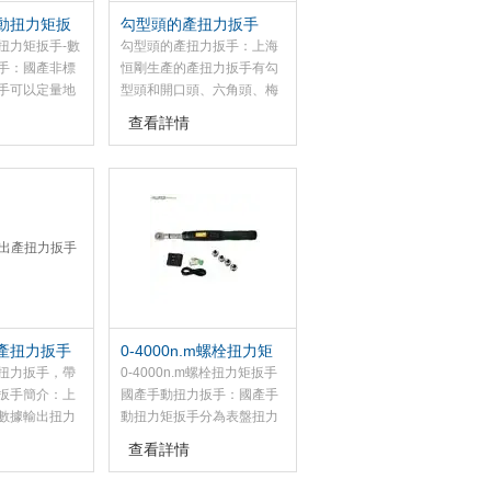
動扭力矩扳
勾型頭的產扭力扳手
產扭力扳手
扭力矩扳手-數
勾型頭的產扭力扳手：上海
手：國產非標
恒剛生產的產扭力扳手有勾
手可以定量地
型頭和開口頭、六角頭、梅
、控制扭力矩
花頭、活動扳手頭等多種規
查看詳情
式顯示緊固力
格，我扭力扳手用于檢驗汽
有精度高、測
車、發動機、精密機床等上
穩定、耗電量
的緊固件的扭矩值，此款扭
等特點，適用
力扳手主要用于航空、航
車、機械制造
天、船舶、汽車、精密機
緊固檢測及控
械、電力、發動機、內燃機
提高產品質量
等行業對緊固力矩有嚴格要
求螺紋部件的連接。
產扭力扳手
0-4000n.m螺栓扭力矩
扳手 國產手動扭力扳手
扭力扳手，帶
0-4000n.m螺栓扭力矩扳手
扳手簡介：上
國產手動扭力扳手：國產手
數據輸出扭力
動扭力矩扳手分為表盤扭力
據輸出扭力扳
扳手，數顯扭力扳手，預置
查看詳情
據輸出扭力扳
式扭力扳手（又稱為咔嗒扭
的數字型的測
力扳手），表盤扭力扳手和