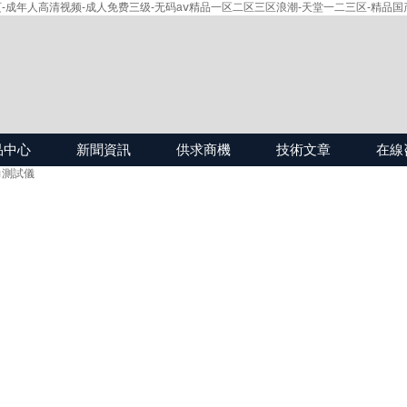
-成年人高清视频-成人免费三级-无码aⅴ精品一区二区三区浪潮-天堂一二三区-精品国
品中心
新聞資訊
供求商機
技術文章
在線