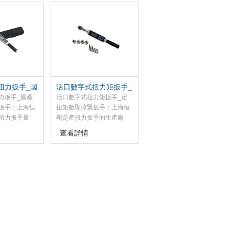
這款帶數據輸
數顯扭力扳手是用來檢測扭
過多年的研制
矩大小的，直接可以讀出數
亞于同等歐美
據，數顯扭力扳手精度高于
力扳手于對螺
表盤扭力扳手，預置式扭力
要求的行業。
扳手主要是用來擰緊螺絲
的，先設置好扭力值，達到
扭力值后發出咔嗒聲，也因
此得名咔嗒扳手。
扭力扳手_國
活口數字式扭力矩扳手_
力矩扳手
定扭矩數顯擰緊扳手
力扳手_國產
活口數字式扭力矩扳手_定
扳手：上海恒
扭矩數顯擰緊扳手：上海恒
扭力扳手量
剛是產扭力扳手的生產廠
扳手量程2-
家，我扭力扳手有電動扭力
查看詳情
，把扭力扳手量程
扳手、數顯扭力扳手、預置
可根據自己的
式扭力扳手、表盤式扭力扳
，我扭力扳手
手，扭力扳手檢測儀等，需
器儀表、機電
要購買電動扭力扳手、數顯
器等行業，是
扭力扳手、預置式扭力扳
工具。
手、表盤式扭力扳手，扭力
扳手檢測儀的用戶可我們的
進行了解。