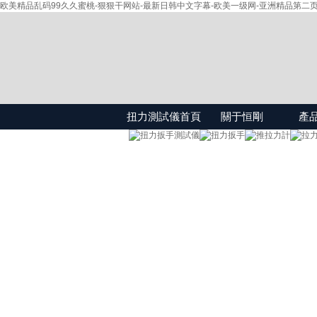
欧美精品乱码99久久蜜桃-狠狠干网站-最新日韩中文字幕-欧美一级网-亚洲精品第二页
扭力測試儀首頁
關于恒剛
產