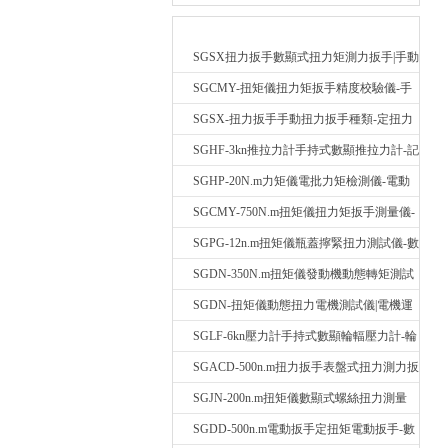
最新產品
SGSX扭力扳手數顯式扭力矩測力扳手|手動
定扭矩檢測扳手
SGCMY-扭矩儀扭力矩扳手精度校驗儀-手
動扳子扭矩校準儀
SGSX-扭力扳手手動扭力扳手種類-定扭力
矩檢測扳手價格
SGHF-3kn推拉力計手持式數顯推拉力計-記
憶數據拉壓力測力計
SGHP-20N.m力矩儀電批力矩檢測儀-電動
螺絲批扭力矩測試儀
SGCMY-750N.m扭矩儀扭力矩扳手測量儀-
校準扳手扭力精度測試儀
SGPG-12n.m扭矩儀瓶蓋擰緊扭力測試儀-數
顯式瓶蓋扭力矩儀
SGDN-350N.m扭矩儀發動機動態轉矩測試
儀-動態電機扭矩測量儀
SGDN-扭矩儀動態扭力電機測試儀|電機運
轉摩擦力扭矩儀
SGLF-6kn壓力計手持式數顯輪輻壓力計-輪
輻稱重壓力測力計
SGACD-500n.m扭力扳手表盤式扭力測力扳
手-表盤扭力矩檢測扳手
SGJN-200n.m扭矩儀數顯式螺絲扭力測量
儀-螺栓扭力矩測試儀
SGDD-500n.m電動扳手定扭矩電動扳手-數