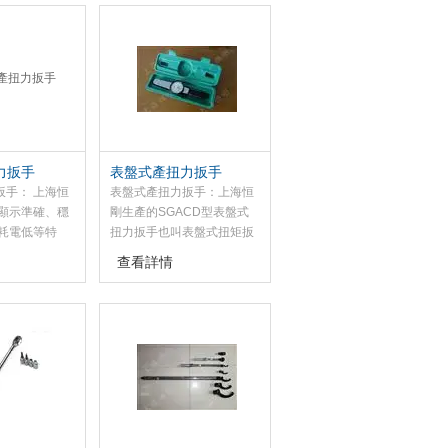
矩或角度進行
者不受反力矩的影響，因而
夠的擰緊力，
勞動強度低。額定電壓
矩,避免了因作
220V50/60Hz 精度±5%。
用力過猛損壞
緊容易造成事
生，是用來來
件的可靠性。
力扳手
表盤式產扭力扳手
扳手： 上海恒
表盤式產扭力扳手：上海恒
顯示準確、穩
剛生產的SGACD型表盤式
耗電低等特
扭力扳手也叫表盤式扭矩扳
扳手適用于螺
手或表盤式力矩扳手。力矩
查看詳情
準確裝配和控
是力和距離的乘積，在緊固
質量的工具。
螺絲螺栓螺母等螺紋緊固件
時需要控制施加的力矩大
小，以螺紋緊固且不于因力
矩過大螺紋，所以用表盤式
扭力扳手來操作。