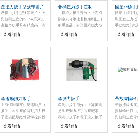
產扭力扳手型號帶圖片
非標扭力扳手定制
國產非標手
手-數顯國
產扭力扳手型號帶圖片：上
非標扭力扳手定制：上海恒
國產非標手動
海恒剛生產的SGSX系列的
剛廠家可承接非標定制扭力
顯國產扭力扳
產扭力扳手具有精度高、測
扳手產品，有預置式扭力扳
手動扭力矩扳
量準確、穩定、耗電量低、
手和數顯式扭力扳手及表盤
緊固檢測螺栓
查看詳情
查看詳情
查看詳情
操作簡單等特點，該產扭力
式扭力扳手、可調式扭力扳
并以數字的形
扳手是螺栓緊固檢測及控制
手等，此預置式扭力扳手是
矩的大小，具
工具。
比較受歡迎的的檢測扭矩工
量準確、性能
具。
低、操作簡單
于汽車、摩托
等行業的螺栓
制，是保證和
的檢測工具。
產電動扭力扳手
產測力扳手
帶數據輸出
上海恒剛廠家供應電動扭力
產測力扳手簡介：上海恒剛
帶數據輸出產
扳手，本生產的電動扭力扳
是生產測力扳手的產廠家，
數據輸出扭力
手是裝配螺紋件及螺栓的機
我測力扳手有電子測力扳手
海恒剛生產帶
械化施工工具，這款電動扭
和定值式測力扳手及指針式
扳手和不帶數
查看詳情
查看詳情
查看詳情
力扳手具有自動控制扭矩功
測力扳手還有數顯測力扳手
手，此款帶數
能，該SGDD系列電動扭力
和預置式測力扳手及電動測
手是我受歡迎