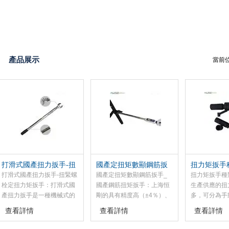
產品展示
當前
打滑式國產扭力扳手-扭
國產定扭矩數顯鋼筋扳
扭力矩扳手
緊螺栓定扭力矩扳手
手_國產鋼筋扭矩扳手
打滑式國產扭力扳手-扭緊螺
國產定扭矩數顯鋼筋扳手_
扭力矩扳手種
栓定扭力矩扳手：打滑式國
國產鋼筋扭矩扳手：上海恒
生產供應的扭
產扭力扳手是一種機械式的
剛的具有精度高（±4％）、
多，可分為手
扭力矩扳手，雙刻度顯示，
造型美觀、使用、性好、頭
電動扭力扳手
查看詳情
查看詳情
查看詳情
帶有主、副兩個刻度尺，在
部（棘輪、開口、梅花）可
叫扭矩扳手、
規定的扭矩范圍內可任意調
換等特點，該產扭力扳手應
手，是扳手的