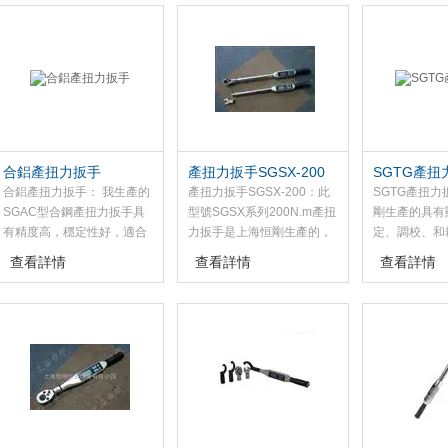
整扭矩值，可預置一定的扭
用于航天、船舶、汽車、鐵
用預定好的扭
矩數據,不用一個個讀數,當扭
路、工程機械、電力等及對
緊固來保證足
矩達到預置量時,會過載保
螺栓聯結有較高要求的行
檢測和控制扭
護，自動打滑脫落，并發出
業。
業的空間小，
訊號,保護緊固件，使所有保
零部件，沒擰
錨桿的緊固螺母的受力相
故等情況的發
同。具有預置扭矩數值和發
確保螺紋連接
訊裝置。
合鋁產扭力扳手
產扭力扳手SGSX-200
SGTG產扭
合鋁產扭力扳手： 我生產的
產扭力扳手SGSX-200：此
SGTG產扭力
SGAC型合鋼產扭力扳手具
型號SGSX系列200N.m產扭
剛生產的具有
有精度高，穩定性好，適合
力扳手是上海恒剛生產的，
定、調校、和
于準確要求高的緊固件的力
我的產扭力扳手采用微處理
點，該產扭力
查看詳情
查看詳情
查看詳情
矩測度，可左旋操作，力矩
器數字化處理，可以定量地
紋緊固扭矩的
精度：±3％。該產扭力扳手
向螺紋緊固件施加緊固力矩
制，是和產品
可配合套筒扳手套筒，供緊
并以數字的形式顯示緊固力
固六角頭螺栓、螺母用，在
矩的大小。該產扭力扳手顯
扭緊時可以表示出扭矩數
示準確，穩定，，耗電量
值。
小，使用。