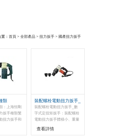
位置：
首頁
>
全部產品
>
扭力扳手
>
國產扭力扳手
種類
裝配螺栓電動扭力扳手_
數字式定扭矩扳手
類：上海恒剛
裝配螺栓電動扭力扳手_數
力扳手種類繁
字式定扭矩扳手：裝配螺栓
動扭力扳手和
電動扭力扳手體積小、重量
，力矩扳手又
輕、安全可靠。由于采用靜
查看詳情
扭矩可調扳
扭結構，運轉平穩，無振
一種。原理是
動、無沖擊，噪音小，操作