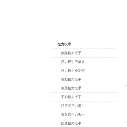
上海恒剛儀器儀表有限公司
產品目錄
扭力扳手
數顯扭力扳手
扭力扳手倍增器
扭力扳手檢定儀
電動扭力扳手
液壓扭力扳手
手動扭力扳手
預置式扭力扳手
表盤式扭力扳手
國產扭力扳手