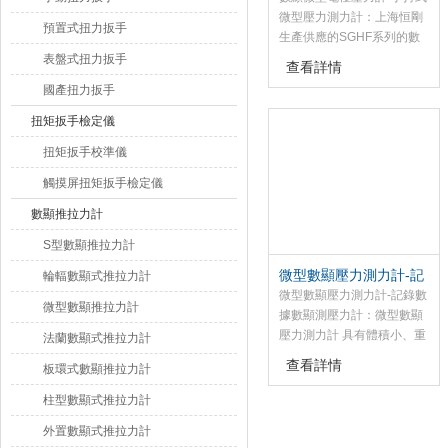
微型壓力測力計：上海恒剛
預置式扭力扳手
生產供應的SGHF系列的數
顯推拉力計分為測拉力和壓
表盤式扭力扳手
查看詳情
力兩種，數顯式拉壓力計帶
國產扭力扳手
有手持式的測力儀表和外置
式傳感器，可以拿著測，也
扭矩扳手檢定儀
可以裝在我們的測試臺上面
扭矩扳手校準儀
組合成測力試驗機，數顯微
型電極壓力計帶數據儲存功
觸摸屏扭矩扳手檢定儀
能可儲存447個測試值，帶
數顯推拉力計
峰值保持功能，配軟件可以
將存儲的數據導出來，也可
S型數顯推拉力計
以連電腦。
微型數顯壓力測力計-記
輪輻數顯式推拉力計
錄數據數顯測壓力計
微型數顯壓力測力計-記錄數
微型數顯推拉力計
據數顯測壓力計：微型數顯
壓力測力計 具有體積小、重
法蘭數顯式推拉力計
量輕、易攜帶、多功能、高
查看詳情
板環式數顯推拉力計
精度、曲線捕捉全測試過程
等特點，帶數據儲存功能，
柱型數顯式推拉力計
峰值保持功能，配軟件可以
外置數顯式推拉力計
將存儲的數據導出來，也可