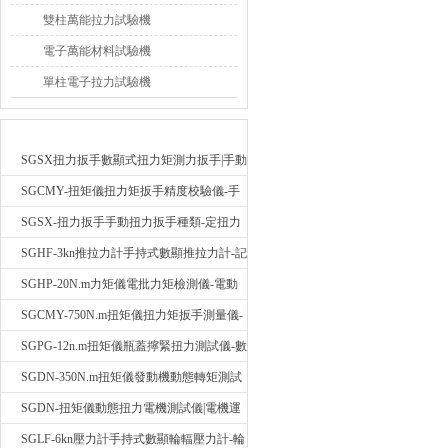
雙柱萬能拉力試驗機
電子萬能材料試驗機
單柱電子拉力試驗機
最新產品
SGSX扭力扳手數顯式扭力矩測力扳手|手動
定扭矩檢測扳手
SGCMY-扭矩儀扭力矩扳手精度校驗儀-手
動扳子扭矩校準儀
SGSX-扭力扳手手動扭力扳手種類-定扭力
矩檢測扳手價格
SGHF-3kn推拉力計手持式數顯推拉力計-記
憶數據拉壓力測力計
SGHP-20N.m力矩儀電批力矩檢測儀-電動
螺絲批扭力矩測試儀
SGCMY-750N.m扭矩儀扭力矩扳手測量儀-
校準扳手扭力精度測試儀
SGPG-12n.m扭矩儀瓶蓋擰緊扭力測試儀-數
顯式瓶蓋扭力矩儀
SGDN-350N.m扭矩儀發動機動態轉矩測試
儀-動態電機扭矩測量儀
SGDN-扭矩儀動態扭力電機測試儀|電機運
轉摩擦力扭矩儀
SGLF-6kn壓力計手持式數顯輪輻壓力計-輪