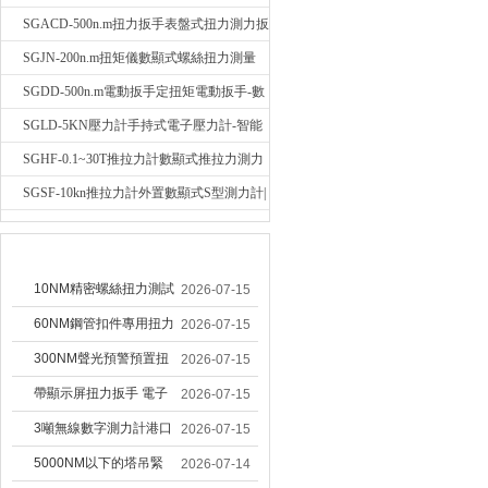
輻稱重壓力測力計
SGACD-500n.m扭力扳手表盤式扭力測力扳
手-表盤扭力矩檢測扳手
SGJN-200n.m扭矩儀數顯式螺絲扭力測量
儀-螺栓扭力矩測試儀
SGDD-500n.m電動扳手定扭矩電動扳手-數
顯式電動定扭力矩扳手
SGLD-5KN壓力計手持式電子壓力計-智能
電子式壓力測力計
SGHF-0.1~30T推拉力計數顯式推拉力測力
計-數字拉壓力雙向測力儀
SGSF-10kn推拉力計外置數顯式S型測力計|
手持連線式拉壓力計
較早文章
10NM精密螺絲扭力測試
2026-07-15
專用扭矩扳手,產線質檢
60NM鋼管扣件專用扭力
2026-07-15
螺絲扭力專用扳手廠家
扳手 腳手架扭力檢測扳
300NM聲光預警預置扭
2026-07-15
手 工地扣件扭矩扳手品
力扳手 工業緊固專用數
帶顯示屏扭力扳手 電子
2026-07-15
牌
顯扭力工具廠家
數顯扭力扳手 20NM精
3噸無線數字測力計港口
2026-07-15
準可調力矩扳手品牌
吊裝專用
5000NM以下的塔吊緊
2026-07-14