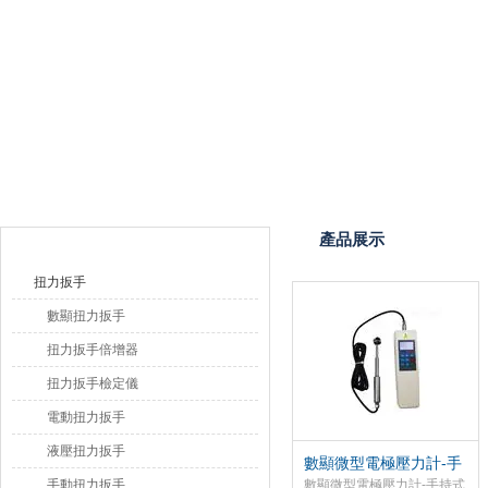
上海恒剛儀器儀表有限公司
產品目錄
產品展示
扭力扳手
數顯扭力扳手
扭力扳手倍增器
扭力扳手檢定儀
電動扭力扳手
液壓扭力扳手
數顯微型電極壓力計-手
持式微型壓力測力計
手動扭力扳手
數顯微型電極壓力計-手持式