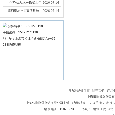
固大扭力電動扳手 塔機
50NM扭矩扳手檢定工作
2026-07-14
安裝電動扳手廠家
臺 高精度扭力校準設備
實時顯示扭力數值數顯
2026-07-14
扳手精度檢定設備廠家
扭力扳手 工業數顯扭力
扳手數據可顯示品牌
服務熱線：15821273198
手機號碼：15821273198
地 址：上海市松江區新橋鎮九新公路
2888號5號樓
扭力測試儀首頁
-
關于我們
-
產品
上海恒剛儀器儀表有
上海恒剛儀器儀表有限公司主營:
扭力測試儀
,
扭力扳手
,
測力計
,
推
聯系電話：15821273198 傳真： 地址:上海市松江區