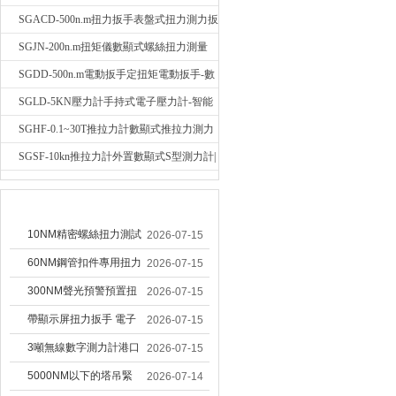
輻稱重壓力測力計
SGACD-500n.m扭力扳手表盤式扭力測力扳
手-表盤扭力矩檢測扳手
SGJN-200n.m扭矩儀數顯式螺絲扭力測量
儀-螺栓扭力矩測試儀
SGDD-500n.m電動扳手定扭矩電動扳手-數
顯式電動定扭力矩扳手
SGLD-5KN壓力計手持式電子壓力計-智能
電子式壓力測力計
SGHF-0.1~30T推拉力計數顯式推拉力測力
計-數字拉壓力雙向測力儀
SGSF-10kn推拉力計外置數顯式S型測力計|
手持連線式拉壓力計
較早文章
10NM精密螺絲扭力測試
2026-07-15
專用扭矩扳手,產線質檢
60NM鋼管扣件專用扭力
2026-07-15
螺絲扭力專用扳手廠家
扳手 腳手架扭力檢測扳
300NM聲光預警預置扭
2026-07-15
手 工地扣件扭矩扳手品
力扳手 工業緊固專用數
帶顯示屏扭力扳手 電子
2026-07-15
牌
顯扭力工具廠家
數顯扭力扳手 20NM精
3噸無線數字測力計港口
2026-07-15
準可調力矩扳手品牌
吊裝專用
5000NM以下的塔吊緊
2026-07-14