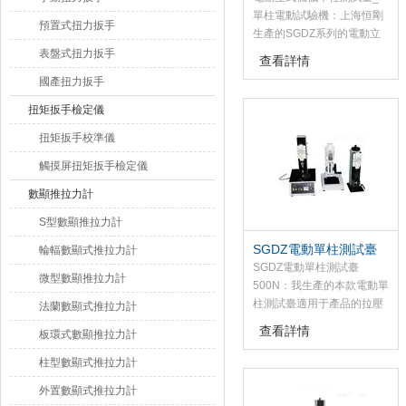
單柱電動試驗機：上海恒剛
預置式扭力扳手
生產的SGDZ系列的電動立
式單柱測試臺是專為SGHF
表盤式扭力扳手
查看詳情
系列和SGNK系列推拉力計
國產扭力扳手
配套用的推拉負荷試驗臺，
該電動立式單柱測試臺采用
扭矩扳手檢定儀
雙立桿結構，具有穩定性
扭矩扳手校準儀
好，適用，使用等優點，并
具有無級調速，手動（點
觸摸屏扭矩扳手檢定儀
動）、自動操作切換功能。
數顯推拉力計
S型數顯推拉力計
SGDZ電動單柱測試臺
輪輻數顯式推拉力計
500N
SGDZ電動單柱測試臺
微型數顯推拉力計
500N：我生產的本款電動單
柱測試臺適用于產品的拉壓
法蘭數顯式推拉力計
斷裂連接器插入拔出時的荷
查看詳情
板環式數顯推拉力計
重值測量儀器。測試臺結構
合理，外形美觀大方。
柱型數顯式推拉力計
外置數顯式推拉力計