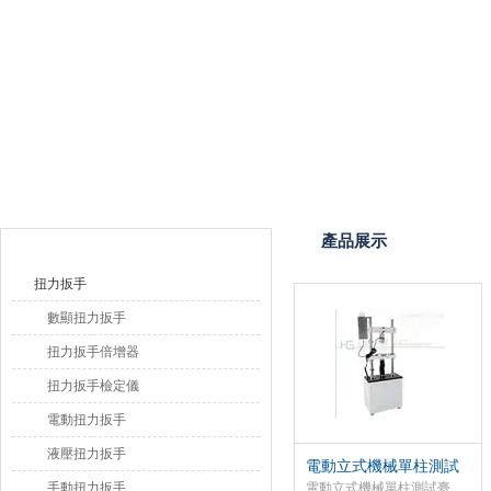
上海恒剛儀器儀表有限公司
產品目錄
產品展示
扭力扳手
數顯扭力扳手
扭力扳手倍增器
扭力扳手檢定儀
電動扭力扳手
液壓扭力扳手
電動立式機械單柱測試
臺_單柱電動試驗機
手動扭力扳手
電動立式機械單柱測試臺_