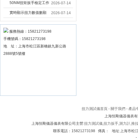
固大扭力電動扳手 塔機
50NM扭矩扳手檢定工作
2026-07-14
安裝電動扳手廠家
臺 高精度扭力校準設備
實時顯示扭力數值數顯
2026-07-14
扳手精度檢定設備廠家
扭力扳手 工業數顯扭力
扳手數據可顯示品牌
服務熱線：15821273198
手機號碼：15821273198
地 址：上海市松江區新橋鎮九新公路
2888號5號樓
扭力測試儀首頁
-
關于我們
-
產品
上海恒剛儀器儀表有
上海恒剛儀器儀表有限公司主營:
扭力測試儀
,
扭力扳手
,
測力計
,
推
聯系電話：15821273198 傳真： 地址:上海市松江區