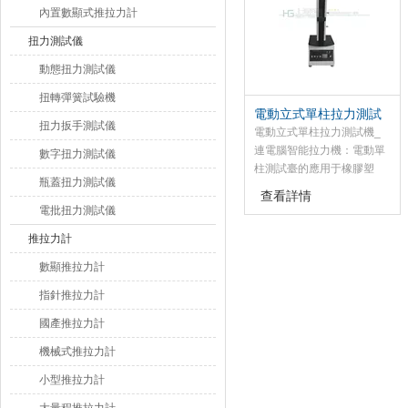
內置數顯式推拉力計
扭力測試儀
動態扭力測試儀
扭轉彈簧試驗機
電動立式單柱拉力測試
扭力扳手測試儀
機_連電腦智能拉力機
電動立式單柱拉力測試機_
連電腦智能拉力機：電動單
數字扭力測試儀
柱測試臺的應用于橡膠塑
瓶蓋扭力測試儀
料、輕工紡織、建筑門窗、
查看詳情
復合材料、電線電纜、汽車
電批扭力測試儀
配件、動力機械、科研機構
推拉力計
等行業的推拉負荷、插拔
力、試驗等測試。
數顯推拉力計
指針推拉力計
國產推拉力計
機械式推拉力計
小型推拉力計