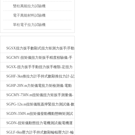
雙柱萬能拉力試驗機
電子萬能材料試驗機
單柱電子拉力試驗機
最新產品
SGSX扭力扳手數顯式扭力矩測力扳手|手動
定扭矩檢測扳手
SGCMY-扭矩儀扭力矩扳手精度校驗儀-手
動扳子扭矩校準儀
SGSX-扭力扳手手動扭力扳手種類-定扭力
矩檢測扳手價格
SGHF-3kn推拉力計手持式數顯推拉力計-記
憶數據拉壓力測力計
SGHP-20N.m力矩儀電批力矩檢測儀-電動
螺絲批扭力矩測試儀
SGCMY-750N.m扭矩儀扭力矩扳手測量儀-
校準扳手扭力精度測試儀
SGPG-12n.m扭矩儀瓶蓋擰緊扭力測試儀-數
顯式瓶蓋扭力矩儀
SGDN-350N.m扭矩儀發動機動態轉矩測試
儀-動態電機扭矩測量儀
SGDN-扭矩儀動態扭力電機測試儀|電機運
轉摩擦力扭矩儀
SGLF-6kn壓力計手持式數顯輪輻壓力計-輪