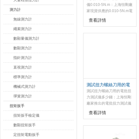
大量程推拉力計
儀0.010-5N.m：上海恒剛廠
測力計
家現貨供應的0.010-5N.m電
批風批扭力校準儀是為測試
無線測力計
查看詳情
和檢測扭矩而設計制造的智
繩索測力計
能化多功能計量儀器
數顯量儀測力計
數顯測力計
指針測力計
直視測力計
標準測力計
測試扭力螺絲刀用的電
機械式測力計
批扭力測試儀多少錢
測試扭力螺絲刀用的電批扭
彈簧測力計
力測試儀多少錢：上海恒剛
廠家推出的電批扭力測試儀
扭矩扳手
是數顯高精度扭矩測量校正
查看詳情
扭矩扳手檢定儀
儀器，該電批扭力測試儀可
以校正工具或產品的力矩，
數顯扭矩扳手
如用于測量和校正電動螺絲
刀、氣動螺絲刀、扭力螺絲
定扭矩電動扳手