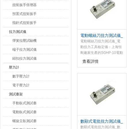
刀,扭力批、扭力板手的力矩
扭矩扳手倍增器
大小
預置式扭矩扳手
指針式扭矩扳手
拉力測試儀
電動螺絲刀扭力測試儀_
彈簧拉壓試驗機
電動扭力工具檢定儀
電動螺絲刀扭力測試儀_電
動扭力工具檢定儀：上海恒
端子拉力測試儀
剛廠家生產的SGHP-10電動
紐扣拉力測試儀
螺絲刀扭力測試儀*，價格低
查看詳情
廉，該電動螺絲刀扭力測試
壓力計
儀是為測試和檢測扭矩而設
計制造的智能化多功能計量
數字壓力計
儀器.
電子壓力計
測試臺架
手動臥式測試臺
電動臥式測試臺
螺旋立臥測試臺
數顯式電批扭力測試儀_
數據記錄扭矩測試儀
數顯式電批扭力測試儀_數