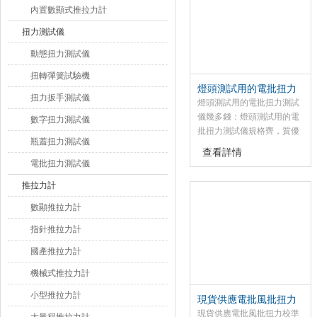
內置數顯式推拉力計
扭力測試儀
動態扭力測試儀
扭轉彈簧試驗機
燈頭測試用的電批扭力
扭力扳手測試儀
測試儀幾多錢
燈頭測試用的電批扭力測試
儀幾多錢：燈頭測試用的電
數字扭力測試儀
批扭力測試儀規格齊，質優
瓶蓋扭力測試儀
價廉，該電批扭力測試儀是
查看詳情
為測試和檢測扭矩而設計制
電批扭力測試儀
造的智能化多功能計量儀器
推拉力計
數顯推拉力計
指針推拉力計
國產推拉力計
機械式推拉力計
小型推拉力計
現貨供應電批風批扭力
校準儀0.010-5N.m
現貨供應電批風批扭力校準