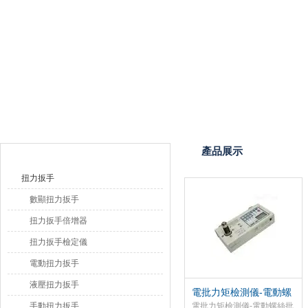
上海恒剛儀器儀表有限公司
產品目錄
產品展示
扭力扳手
數顯扭力扳手
扭力扳手倍增器
扭力扳手檢定儀
電動扭力扳手
液壓扭力扳手
電批力矩檢測儀-電動螺
絲批扭力矩測試儀
手動扭力扳手
電批力矩檢測儀-電動螺絲批