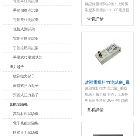
電動單柱測試臺
據記錄扭矩測試儀：上海恒
剛廠家供應的hp-100電批扭
手動側搖測試臺
力測試儀是為測試和檢測扭
查看詳情
電動雙柱測試臺
矩而設計制造的智能化多功
能計量儀器，該電批扭力測
螺旋式測試架
試儀主要用于檢測和校正電
電動拉壓測試架
動風動螺絲批、扭矩起子、
扭矩扳手的扭矩，產品涉及
手動拉壓測試架
擰緊力的測試，零件扭轉性
手壓式拉壓測試架
試驗等，此款電批扭力測試
儀有帶打印機與不帶打印機
扭力起子
之分。
數顯扭力起子
數顯電批扭力測試儀_電
表盤式扭力起子
動螺絲刀扭力檢測儀
數顯電批扭力測試儀_電動
螺絲刀扭力檢測儀：上海恒
預置式扭力起子
剛廠家生產的SGHP型號的
萬能試驗機
電批扭力測試儀，價格低
查看詳情
廉，該電批扭力測試儀是為
萬能材料試驗機
測試和檢測扭矩而設計制造
電子萬能試驗機
的智能化多功能計量儀器。
臥式拉力試驗機