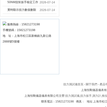
固大扭力電動扳手 塔機
50NM扭矩扳手檢定工作
2026-07-14
安裝電動扳手廠家
臺 高精度扭力校準設備
實時顯示扭力數值數顯
2026-07-14
扳手精度檢定設備廠家
扭力扳手 工業數顯扭力
扳手數據可顯示品牌
服務熱線：15821273198
手機號碼：15821273198
地 址：上海市松江區新橋鎮九新公路
2888號5號樓
扭力測試儀首頁
-
關于我們
-
產品
上海恒剛儀器儀表有
上海恒剛儀器儀表有限公司主營:
扭力測試儀
,
扭力扳手
,
測力計
,
推
聯系電話：15821273198 傳真： 地址:上海市松江區