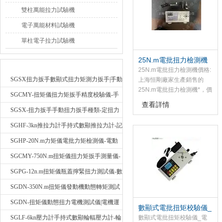
雙柱萬能拉力試驗機
電子萬能材料試驗機
單柱電子拉力試驗機
25N.m電批扭力檢測機
最新產品
價格
25N.m電批扭力檢測機價格:
SGSX扭力扳手數顯式扭力矩測力扳手|手動
上海恒剛廠家生產銷售的
25N.m電批扭力檢測機*，價
定扭矩檢測扳手
SGCMY-扭矩儀扭力矩扳手精度校驗儀-手
格低廉，該電批扭力檢測機
查看詳情
動扳子扭矩校準儀
是為測試和檢測扭矩而設計
SGSX-扭力扳手手動扭力扳手種類-定扭力
制造的智能化多功能計量儀
矩檢測扳手價格
SGHF-3kn推拉力計手持式數顯推拉力計-記
器.
憶數據拉壓力測力計
SGHP-20N.m力矩儀電批力矩檢測儀-電動
螺絲批扭力矩測試儀
SGCMY-750N.m扭矩儀扭力矩扳手測量儀-
校準扳手扭力精度測試儀
SGPG-12n.m扭矩儀瓶蓋擰緊扭力測試儀-數
顯式瓶蓋扭力矩儀
SGDN-350N.m扭矩儀發動機動態轉矩測試
儀-動態電機扭矩測量儀
SGDN-扭矩儀動態扭力電機測試儀|電機運
數顯式電批扭矩校驗儀_
轉摩擦力扭矩儀
電動扭力批測量儀
SGLF-6kn壓力計手持式數顯輪輻壓力計-輪
數顯式電批扭矩校驗儀_電