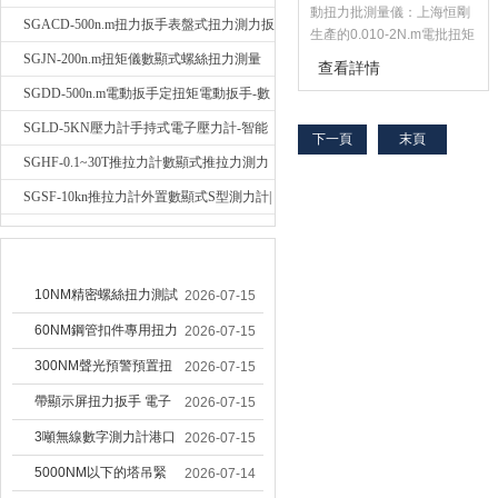
動扭力批測量儀：上海恒剛
輻稱重壓力測力計
SGACD-500n.m扭力扳手表盤式扭力測力扳
生產的0.010-2N.m電批扭矩
校驗儀是為測試和檢測扭矩
手-表盤扭力矩檢測扳手
SGJN-200n.m扭矩儀數顯式螺絲扭力測量
查看詳情
而設計制造的智能化多功能
儀-螺栓扭力矩測試儀
SGDD-500n.m電動扳手定扭矩電動扳手-數
計量儀器，該電批扭矩校驗
儀主要用于檢測和校正電動
顯式電動定扭力矩扳手
SGLD-5KN壓力計手持式電子壓力計-智能
下一頁
末頁
風動螺絲批、扭矩起子、扭
電子式壓力測力計
SGHF-0.1~30T推拉力計數顯式推拉力測力
矩扳手的扭矩，產品涉及擰
緊力的測試，零件扭轉性試
計-數字拉壓力雙向測力儀
SGSF-10kn推拉力計外置數顯式S型測力計|
驗等。
手持連線式拉壓力計
較早文章
10NM精密螺絲扭力測試
2026-07-15
專用扭矩扳手,產線質檢
60NM鋼管扣件專用扭力
2026-07-15
螺絲扭力專用扳手廠家
扳手 腳手架扭力檢測扳
300NM聲光預警預置扭
2026-07-15
手 工地扣件扭矩扳手品
力扳手 工業緊固專用數
帶顯示屏扭力扳手 電子
2026-07-15
牌
顯扭力工具廠家
數顯扭力扳手 20NM精
3噸無線數字測力計港口
2026-07-15
準可調力矩扳手品牌
吊裝專用
5000NM以下的塔吊緊
2026-07-14