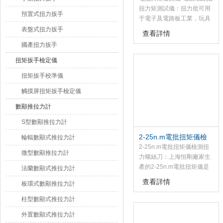
扭力矩測試儀：扭力批可用
預置式扭力扳手
于電子及電路板工業，玩具
及塑料工業，模具及五金制
表盤式扭力扳手
查看詳情
造行業等，同時用于定扭力
國產扭力扳手
值緊固（鎖緊）螺絲或測量
緊固（鎖緊）螺絲所需扭矩
扭矩扳手檢定儀
大小，用到的超扭力空轉、
扭矩扳手校準儀
定扭矩值的扭力螺絲刀。圓
形刻度盤扭力批適合于扭力
觸摸屏扭矩扳手檢定儀
較小的拉緊，檢測以及斷裂
數顯推拉力計
測試，易于手握作業，清晰
度維持久。
S型數顯推拉力計
2-25n.m電批扭矩儀檢
輪輻數顯式推拉力計
測扭力螺絲刀
2-25n.m電批扭矩儀檢測扭
微型數顯推拉力計
力螺絲刀：上海恒剛廠家生
產的2-25n.m電批扭矩儀是
法蘭數顯式推拉力計
為測試和檢測扭矩而設計制
查看詳情
板環式數顯推拉力計
造的智能化多功能計量儀
器，
柱型數顯式推拉力計
外置數顯式推拉力計