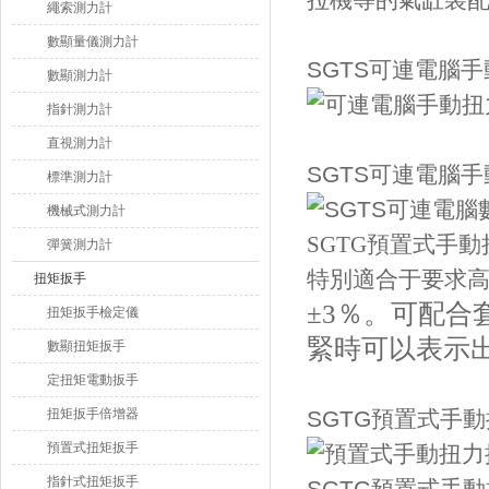
拉機等的氣缸裝配）
繩索測力計
數顯量儀測力計
SGTS可連電腦
數顯測力計
指針測力計
直視測力計
SGTS可連電腦
標準測力計
機械式測力計
SGTG預置式手
彈簧測力計
特別適合于要求
扭矩扳手
±3％。可配合套
扭矩扳手檢定儀
緊時可以表示出
數顯扭矩扳手
定扭矩電動扳手
扭矩扳手倍增器
SGTG預置式手
預置式扭矩扳手
指針式扭矩扳手