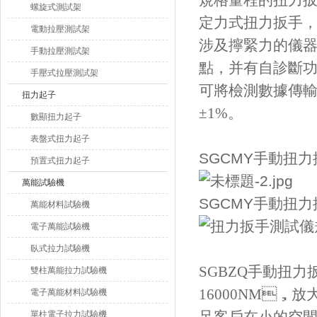
規格量程的扭力扳手
螺旋式測試架
定力式扭力扳手，數顯
電動拉壓測試架
涉及擰緊力的儀
手動拉壓測試架
點，并有自診斷功能。
手壓式拉壓測試架
可將檢測數據傳
扭力起子
±1%。
數顯扭力起子
表盤式扭力起子
SGCMY手動扭
預置式扭力起子
萬能試驗機
SGCMY手動扭
萬能材料試驗機
電子萬能試驗機
臥式拉力試驗機
SGBZQ手動扭
雙柱萬能拉力試驗機
16000NM，放
電子萬能材料試驗機
單柱電子拉力試驗機