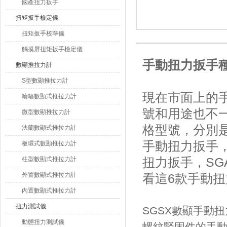
國產扭力扳手
扭矩扳手檢定儀
扭矩扳手校準儀
觸摸屏扭矩扳手檢定儀
手動扭力扳手
數顯推拉力計
S型數顯推拉力計
現在市面上的手
輪輻數顯式推拉力計
號和用途也不一
微型數顯推拉力計
格型號，分別是
法蘭數顯式推拉力計
手動扭力扳手，
板環式數顯推拉力計
扭力扳手，SG
柱型數顯式推拉力計
外置數顯式推拉力計
看這6款手動
內置數顯式推拉力計
扭力測試儀
SGSX數顯手動
動態扭力測試儀