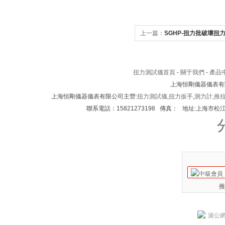
上一篇：
SGHP-扭力批破壞扭
電動扭力測試儀
扭力測試儀首頁
-
關于我們
-
產品
上海恒剛儀器儀表有
上海恒剛儀器儀表有限公司主營:
扭力測試儀
,
扭力扳手
,
測力計
,
推
聯系電話：15821273198 傳真： 地址:上海市松江區
推
滬公網安