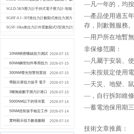
—凡一年的，均按收
顯式電動定扭力矩扳手
SGLD-5KN壓力計手持式電子壓力計-智能
—產品使用過五
電子式壓力測力計
SGHF-0.1~30T推拉力計數顯式推拉力測力
存，則歉難服務
計-數字拉壓力雙向測力儀
SGSF-10kn推拉力計外置數顯式S型測力計|
—用戶所在地暫無
手持連線式拉壓力計
技術文章
非保修范圍：
10NM精密螺絲扭力測試
2026-07-15
—凡屬于安裝、使
專用扭矩扳手,產線質檢
60NM鋼管扣件專用扭力
2026-07-15
—未按規定使用電
螺絲扭力專用扳手廠家
扳手 腳手架扭力檢測扳
300NM聲光預警預置扭
2026-07-15
手 工地扣件扭矩扳手品
力扳手 工業緊固專用數
帶顯示屏扭力扳手 電子
2026-07-15
—天災、地變、鼠患
牌
顯扭力工具廠家
數顯扭力扳手 20NM精
3噸無線數字測力計港口
2026-07-15
—，自行拆卸維
準可調力矩扳手品牌
吊裝專用
5000NM以下的塔吊緊
2026-07-14
—蓄電池保用期
固大扭力電動扳手 塔機
50NM扭矩扳手檢定工作
2026-07-14
安裝電動扳手廠家
臺 高精度扭力校準設備
實時顯示扭力數值數顯
2026-07-14
技術文章推薦：
扳手精度檢定設備廠家
扭力扳手 工業數顯扭力