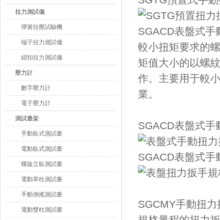
SGTG預置式手
拉力測試儀
彈簧拉壓試驗機
SGACD表盤式
端子拉力測試儀
較小扭矩要求的螺紋緊
紐扣拉力測試儀
矩值大小的以螺紋
壓力計
作。
主要用于較小
數字壓力計
業。
電子壓力計
測試臺架
SGACD表盤式
手動臥式測試臺
電動臥式測試臺
SGACD表盤式
螺旋立臥測試臺
電動單柱測試臺
手動側搖測試臺
SGCMY手動扭
電動雙柱測試臺