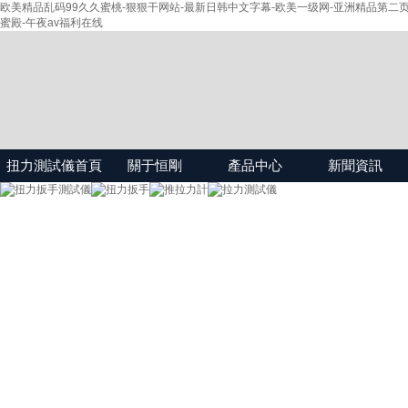
欧美精品乱码99久久蜜桃-狠狠干网站-最新日韩中文字幕-欧美一级网-亚洲精品第二
蜜殿-午夜av福利在线
扭力測試儀首頁
關于恒剛
產品中心
新聞資訊