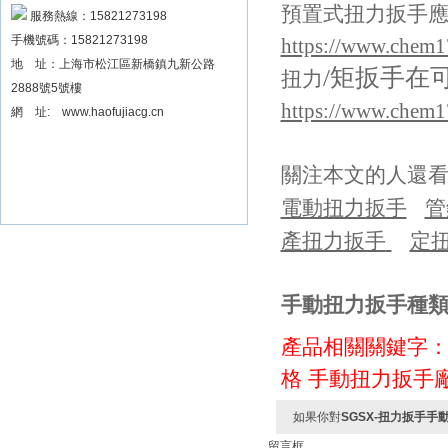
預置式扭力扳手
扳手數據可顯示品牌
服務熱線：15821273198
手機號碼：15821273198
https://www.chem1
地 址：上海市松江區新橋鎮九新公路
/矩扳手在
扭力
2888號5號樓
https://www.chem1
網 址: www.haofujiacg.cn
關注本文的人還
電動扭力扳手
管
產扭力扳手
定
手動扭力扳手種類
產品相關關鍵字
格
手動扭力扳手
如果你對
SGSX-扭力扳手
留言框