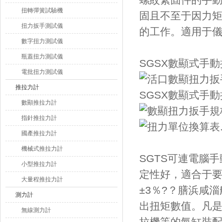
螺紋緊固件的手
扭轉彈簧試驗機
固且不至于因力矩
扭力扳手測試儀
的工作。適用于儀
數字扭力測試儀
瓶蓋扭力測試儀
SGSX數顯式手
電批扭力測試儀
推拉力計
SGSX數顯式手
數顯推拉力計
指針推拉力計
國產推拉力計
機械式推拉力計
SGTS
可連電腦手
小型推拉力計
定性好，適合于要
大量程推拉力計
±3％?
測力計
出扭矩數值。
無線測力計