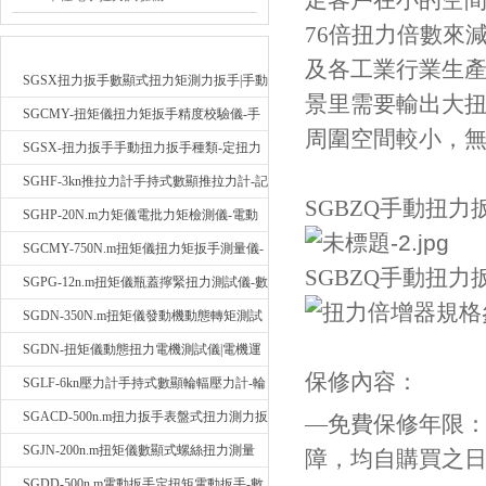
足客戶在小的空間
76倍扭力倍數來減
新品推薦
及各工業行業生產
SGSX扭力扳手數顯式扭力矩測力扳手|手動
景里需要輸出大扭
定扭矩檢測扳手
SGCMY-扭矩儀扭力矩扳手精度校驗儀-手
周圍空間較小
動扳子扭矩校準儀
SGSX-扭力扳手手動扭力扳手種類-定扭力
矩檢測扳手價格
SGHF-3kn推拉力計手持式數顯推拉力計-記
SGBZQ手動扭
憶數據拉壓力測力計
SGHP-20N.m力矩儀電批力矩檢測儀-電動
螺絲批扭力矩測試儀
SGCMY-750N.m扭矩儀扭力矩扳手測量儀-
SGBZQ手動扭
校準扳手扭力精度測試儀
SGPG-12n.m扭矩儀瓶蓋擰緊扭力測試儀-數
顯式瓶蓋扭力矩儀
SGDN-350N.m扭矩儀發動機動態轉矩測試
儀-動態電機扭矩測量儀
SGDN-扭矩儀動態扭力電機測試儀|電機運
保修內容：
轉摩擦力扭矩儀
SGLF-6kn壓力計手持式數顯輪輻壓力計-輪
輻稱重壓力測力計
SGACD-500n.m扭力扳手表盤式扭力測力扳
—免費保修年限
手-表盤扭力矩檢測扳手
SGJN-200n.m扭矩儀數顯式螺絲扭力測量
障，均自購買之
儀-螺栓扭力矩測試儀
SGDD-500n.m電動扳手定扭矩電動扳手-數