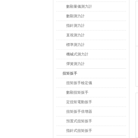
數顯量儀測力計
數顯測力計
指針測力計
直視測力計
標準測力計
機械式測力計
彈簧測力計
扭矩扳手
扭矩扳手檢定儀
數顯扭矩扳手
定扭矩電動扳手
扭矩扳手倍增器
預置式扭矩扳手
指針式扭矩扳手