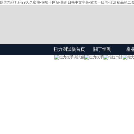
欧美精品乱码99久久蜜桃-狠狠干网站-最新日韩中文字幕-欧美一级网-亚洲精品第二页
扭力測試儀首頁
關于恒剛
產