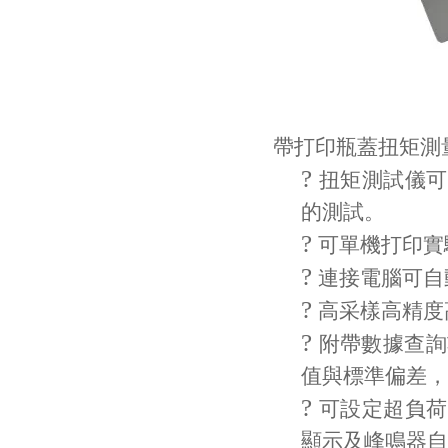
帶打印瓶蓋扭矩測
?
扭矩測試儀可
的測試。
?
可單機打印實
?
連接電腦可自
?
高采樣高精度
?
附帶數據查詢
值與標準偏差，
?
可設定超負荷
顯示及峰鳴器自