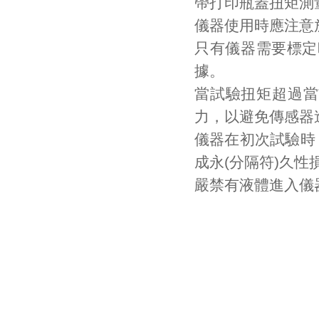
帶打印瓶蓋扭矩測
儀器使用時應注意
只有儀器需要標定
據。
當試驗扭矩超過當
力，以避免傳感器
儀器在初次試驗時
成永
(
分隔符
)
久性
嚴禁有液體進入儀