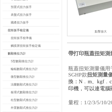
預置式扭力扳手
表盤式扭力扳手
國產扭力扳手
扭矩扳手檢定儀
點擊放大
扭矩扳手校準儀
觸摸屏扭矩扳手檢定儀
帶打印瓶蓋扭矩測
數顯推拉力計
S型數顯推拉力計
瓶蓋扭矩測量儀
用
輪輻數顯式推拉力計
SGHP款
扭矩測量
微型數顯推拉力計
換：N﹒m、kgf﹒cm
法蘭數顯式推拉力計
印機
，可以連電腦
板環式數顯推拉力計
柱型數顯式推拉力計
量程：
1/2/3/5/10/
外置數顯式推拉力計