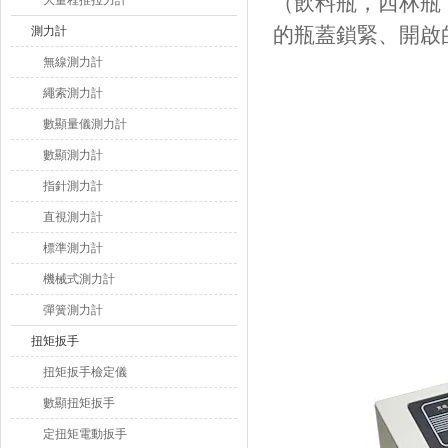
（飲料瓶，西林瓶
大量程推拉力計
的瓶蓋鎖緊、開啟
測力計
無線測力計
繩索測力計
數顯量儀測力計
數顯測力計
指針測力計
直視測力計
標準測力計
機械式測力計
彈簧測力計
扭矩扳手
扭矩扳手檢定儀
數顯扭矩扳手
定扭矩電動扳手