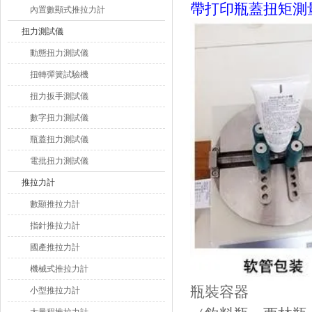
帶打印瓶蓋扭矩測
內置數顯式推拉力計
扭力測試儀
動態扭力測試儀
扭轉彈簧試驗機
扭力扳手測試儀
數字扭力測試儀
瓶蓋扭力測試儀
電批扭力測試儀
推拉力計
數顯推拉力計
指針推拉力計
國產推拉力計
機械式推拉力計
瓶裝容器
小型推拉力計