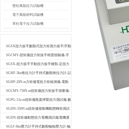
雙柱萬能拉力試驗機
電子萬能材料試驗機
單柱電子拉力試驗機
新品推薦
SGSX扭力扳手數顯式扭力矩測力扳手|手動
定扭矩檢測扳手
SGCMY-扭矩儀扭力矩扳手精度校驗儀-手
動扳子扭矩校準儀
SGSX-扭力扳手手動扭力扳手種類-定扭力
矩檢測扳手價格
SGHF-3kn推拉力計手持式數顯推拉力計-記
憶數據拉壓力測力計
SGHP-20N.m力矩儀電批力矩檢測儀-電動
螺絲批扭力矩測試儀
SGCMY-750N.m扭矩儀扭力矩扳手測量儀-
校準扳手扭力精度測試儀
SGPG-12n.m扭矩儀瓶蓋擰緊扭力測試儀-數
顯式瓶蓋扭力矩儀
SGDN-350N.m扭矩儀發動機動態轉矩測試
儀-動態電機扭矩測量儀
SGDN-扭矩儀動態扭力電機測試儀|電機運
轉摩擦力扭矩儀
SGLF-6kn壓力計手持式數顯輪輻壓力計-輪