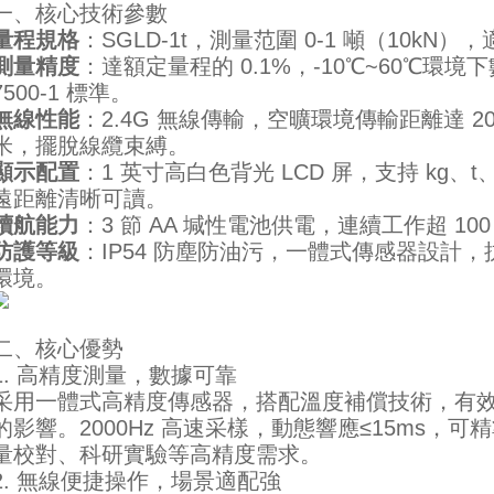
一、核心技術參數
量程規格
：SGLD-1t，測量范圍 0-1 噸（10kN
測量精度
：達額定量程的 0.1%，-10℃~60℃環境下
7500-1 標準。
無線性能
：2.4G 無線傳輸，空曠環境傳輸距離達 2
米，擺脫線纜束縛。
顯示配置
：1 英寸高白色背光 LCD 屏，支持 kg、t
遠距離清晰可讀。
續航能力
：3 節 AA 堿性電池供電，連續工作超 1
防護等級
：IP54 防塵防油污，一體式傳感器設計
環境。
二、核心優勢
1. 高精度測量，數據可靠
采用一體式高精度傳感器，搭配溫度補償技術，有
的影響。2000Hz 高速采樣，動態響應≤15ms，
量校對、科研實驗等高精度需求。
2. 無線便捷操作，場景適配強