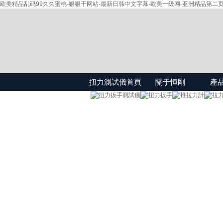
欧美精品乱码99久久蜜桃-狠狠干网站-最新日韩中文字幕-欧美一级网-亚洲精品第二页
扭力測試儀首頁
關于恒剛
產