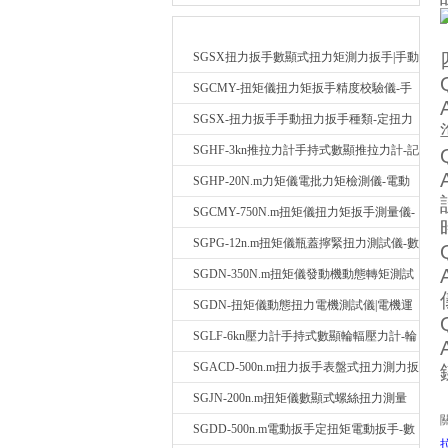
新品推薦
SGSX扭力扳手數顯式扭力矩測力扳手|手動
定扭矩檢測扳手
SGCMY-扭矩儀扭力矩扳手精度校驗儀-手
動扳子扭矩校準儀
SGSX-扭力扳手手動扭力扳手種類-定扭力
矩檢測扳手價格
SGHF-3kn推拉力計手持式數顯推拉力計-記
憶數據拉壓力測力計
SGHP-20N.m力矩儀電批力矩檢測儀-電動
螺絲批扭力矩測試儀
SGCMY-750N.m扭矩儀扭力矩扳手測量儀-
校準扳手扭力精度測試儀
SGPG-12n.m扭矩儀瓶蓋擰緊扭力測試儀-數
顯式瓶蓋扭力矩儀
SGDN-350N.m扭矩儀發動機動態轉矩測試
儀-動態電機扭矩測量儀
SGDN-扭矩儀動態扭力電機測試儀|電機運
轉摩擦力扭矩儀
SGLF-6kn壓力計手持式數顯輪輻壓力計-輪
輻稱重壓力測力計
SGACD-500n.m扭力扳手表盤式扭力測力扳
手-表盤扭力矩檢測扳手
SGJN-200n.m扭矩儀數顯式螺絲扭力測量
儀-螺栓扭力矩測試儀
SGDD-500n.m電動扳手定扭矩電動扳手-數