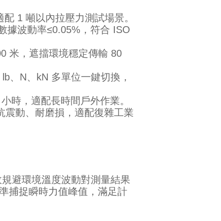
），適配 1 噸以內拉壓力測試場景。
數據波動率≤0.05%，符合 ISO
00 米，遮擋環境穩定傳輸 80
、lb、N、kN 多單位一鍵切換，
00 小時，適配長時間戶外作業。
，抗震動、耐磨損，適配復雜工業
效規避環境溫度波動對測量結果
可精準捕捉瞬時力值峰值，滿足計