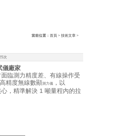
當前位置：
首頁
>
技術文章
>
25次
試儀廠家
常面臨測力精度差、有線操作受
t 高精度無線數顯
，以
測力儀
核心，精準解決 1 噸量程內的拉
。