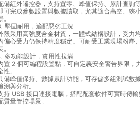
配備紅外遙控器，支持置零、峰值保持、累計查詢等
即可完成參數設置與數據讀取，尤其適合高空、狹
景。
3. 堅固耐用，適配惡劣工況
外殼采用高強度合金材質，一體式結構設計，受力均
內偏心受力仍保持精度穩定。可耐受工業現場粉塵
長。
4. 多功能設計，實用性拉滿
內置 2 個可編程設置點，可自定義安全警告界限
全性。
具備峰值保持、數據累計功能，可存儲多組測試數
追溯與分析。
支持 USB 接口連接電腦，搭配配套軟件可實時傳
配質量管控場景。