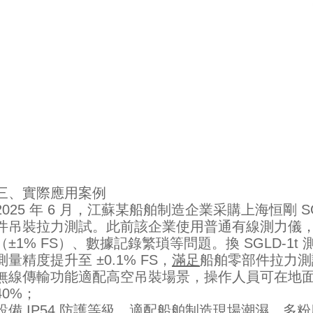
三、實際應用案例
2025 年 6 月，江蘇某船舶制造企業采購上海恒剛 S
件吊裝拉力測試。此前該企業使用普通有線測力儀
（±1% FS）、數據記錄繁瑣等問題。換 SGLD-1t
測量精度提升至 ±0.1% FS，
滿足
船舶零部件拉力測
無線傳輸功能適配高空吊裝場景，操作人員可在地
40%；
設備 IP54 防護等級，適配船舶制造現場潮濕、多粉