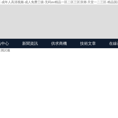
-成年人高清视频-成人免费三级-无码aⅴ精品一区二区三区浪潮-天堂一二三区-精品国
品中心
新聞資訊
供求商機
技術文章
在線