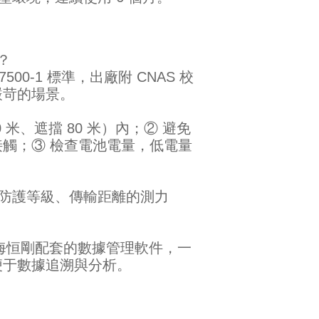
？
500-1 標準，出廠附 CNAS 校
嚴苛的場景。
米、遮擋 80 米）內；② 避免
觸；③ 檢查電池電量，低電量
防護等級、傳輸距離的測力
上海恒剛配套的數據管理軟件，一
，便于數據追溯與分析。