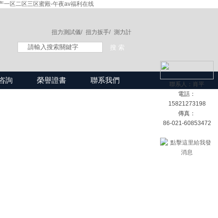
产一区二区三区蜜殿-午夜av福利在线
扭力測試儀/
扭力扳手/
測力計
咨詢
榮譽證書
聯系我們
聯系人：肖平
電話：
15821273198
傳真：
86-021-60853472