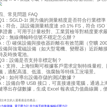
四、常見問題 FAQ
Q1：SGLD-1t 測力儀的測量精度是否符合行業標準
A：符合。該設備測量精度達 ±0.1% FS，符合 ISO 7
準證書，可用于計量校對、工業質檢等對精度要求
Q2：無線傳輸時信號不穩定怎么辦？
A：① 確保設備與接收器距離在有效范圍（空曠 200 
設備與強電磁設備（如大型電機、變壓器）近距離接
時及時換電池。
Q3：設備是否支持非標定制？
A：支持。上海恒剛可根據客戶需求定制特殊量程、
儀，適配高溫、低溫、強腐蝕等特殊工況場景。
Q4：如何導出設備存儲的測試數據？
A：設備自帶 USB 接口，可直接連接電腦，通過
鍵導出存儲數據，生成 Excel 報表或力值曲線圖
關注本文的人還看過這些產品：
拉力檢測儀
電子壓力計
扭力扳手校準儀
輪輻式壓力計