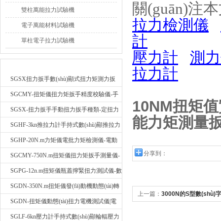
關(guān)
雙柱萬能拉力試驗機
拉力檢測儀
電子萬能材料試驗機
計
單柱電子拉力試驗機
壓力計
測力
新品推薦
拉力計
SGSX扭力扳手數(shù)顯式扭力矩測力扳
手|手動定扭矩檢測扳手
SGCMY-扭矩儀扭力矩扳手精度校驗儀-手
10NM扭矩值
動扳子扭矩校準儀
SGSX-扭力扳手手動扭力扳手種類-定扭力
能力矩測量
矩檢測扳手價格
SGHF-3kn推拉力計手持式數(shù)顯推拉力
計-記憶數(shù)據(jù)拉壓力測力計
SGHP-20N.m力矩儀電批力矩檢測儀-電動
分享到：
螺絲批扭力矩測試儀
SGCMY-750N.m扭矩儀扭力矩扳手測量儀-
校準扳手扭力精度測試儀
SGPG-12n.m扭矩儀瓶蓋擰緊扭力測試儀-數
(shù)顯式瓶蓋扭力矩儀
SGDN-350N.m扭矩儀發(fā)動機動態(tài)轉
上一篇：
3000N的S型數(shù
(zhuǎn)矩測試儀-動態(tài)電機扭矩測量儀
SGDN-扭矩儀動態(tài)扭力電機測試儀|電
(jié)構(gòu)數(shù)顯拉力測
機運轉(zhuǎn)摩擦力扭矩儀
SGLF-6kn壓力計手持式數(shù)顯輪輻壓力