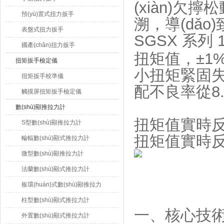
(xiàn)欠擰
預(yù)置式扭力扳手
溯，導(dǎ
表盤式扭力扳手
SGSX 系列 
國產(chǎn)扭力扳手
扭矩值，±1
扭矩扳手檢定儀
小扭矩緊固失
扭矩扳手校準儀
配不良率從8.
觸摸屏扭矩扳手檢定儀
數(shù)顯推拉力計
扭矩值實時
S型數(shù)顯推拉力計
扭矩值實時反
輪輻數(shù)顯式推拉力計
微型數(shù)顯推拉力計
法蘭數(shù)顯式推拉力計
板環(huán)式數(shù)顯推拉力
計
柱型數(shù)顯式推拉力計
一、核心技術(
外置數(shù)顯式推拉力計