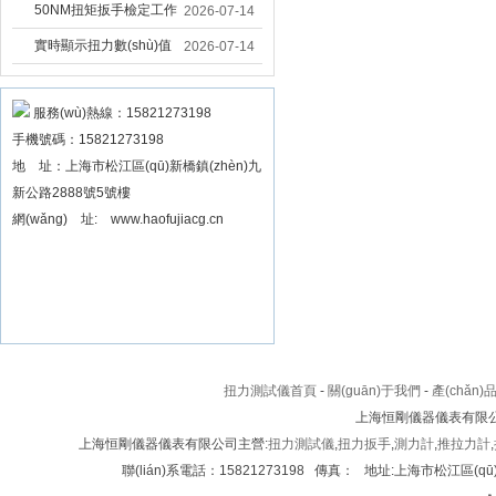
矩扳手品牌
固大扭力電動扳手 塔機
50NM扭矩扳手檢定工作
2026-07-14
安裝電動扳手廠家
臺 高精度扭力校準設
實時顯示扭力數(shù)值
2026-07-14
(shè)備 扳手精度檢定設
數(shù)顯扭力扳手 工業
(shè)備廠家
(yè)數(shù)顯扭力扳手
服務(wù)熱線：15821273198
手機號碼：15821273198
數(shù)據(jù)可顯示品牌
地 址：上海市松江區(qū)新橋鎮(zhèn)九
新公路2888號5號樓
網(wǎng) 址: www.haofujiacg.cn
扭力測試儀首頁
-
關(guān)于我們
-
產(chǎn)
上海恒剛儀器儀表有限公司
上海恒剛儀器儀表有限公司主營:
扭力測試儀
,
扭力扳手
,
測力計
,
推拉力計
,
聯(lián)系電話：15821273198 傳真： 地址:上海市松江區(qū)新