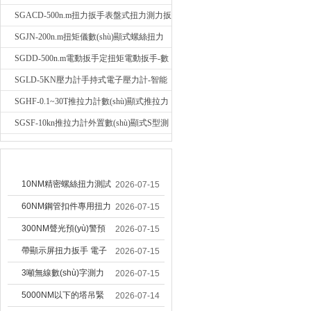
計-輪輻稱重壓力測力計
SGACD-500n.m扭力扳手表盤式扭力測力扳
手-表盤扭力矩檢測扳手
SGJN-200n.m扭矩儀數(shù)顯式螺絲扭力
測量儀-螺栓扭力矩測試儀
SGDD-500n.m電動扳手定扭矩電動扳手-數
(shù)顯式電動定扭力矩扳手
SGLD-5KN壓力計手持式電子壓力計-智能
電子式壓力測力計
SGHF-0.1~30T推拉力計數(shù)顯式推拉力
測力計-數(shù)字拉壓力雙向測力儀
SGSF-10kn推拉力計外置數(shù)顯式S型測
力計|手持連線式拉壓力計
技術(shù)文章
10NM精密螺絲扭力測試
2026-07-15
專用扭矩扳手,產(chǎn)
60NM鋼管扣件專用扭力
2026-07-15
線質(zhì)檢螺絲扭力專
扳手 腳手架扭力檢測扳
300NM聲光預(yù)警預
2026-07-15
用扳手廠家
手 工地扣件扭矩扳手品
(yù)置扭力扳手 工業(yè)
帶顯示屏扭力扳手 電子
2026-07-15
牌
緊固專用數(shù)顯扭力
數(shù)顯扭力扳手
3噸無線數(shù)字測力
2026-07-15
工具廠家
20NM精準可調(diào)力
計港口吊裝專用
5000NM以下的塔吊緊
2026-07-14