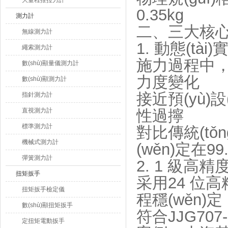
大量程推拉力計
0.35kg
測力計
二、三大核心優
無線測力計
1. 動態(t
繩索測力計
施力過程中，扭
數(shù)顯量儀測力計
力度變化
數(shù)顯測力計
接近預(yù)
指針測力計
直視測力計
性過擰
標準測力計
對比傳統(t
機械式測力計
(wěn)定在99
彈簧測力計
2. 1 級高精
扭矩扳手
采用24 位
扭矩扳手檢定儀
程穩(wěn)定
數(shù)顯扭矩扳手
符合JJG70
定扭矩電動扳手