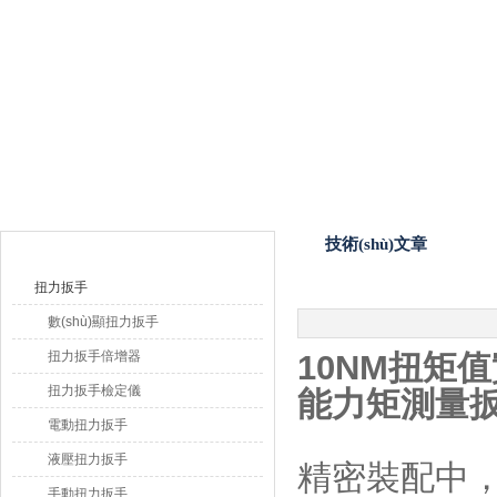
上海恒剛儀器儀表有限公司
產(chǎn)品目錄
技術(shù)文章
扭力扳手
數(shù)顯扭力扳手
扭力扳手倍增器
10NM
扭矩值
扭力扳手檢定儀
能力矩測量
電動扭力扳手
液壓扭力扳手
精密裝配中，
手動扭力扳手