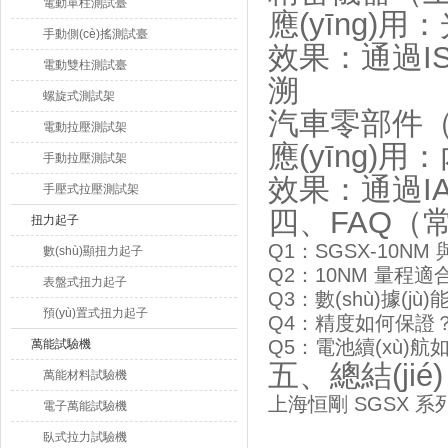
電動單柱測試臺
應(yīng)
手動側(cè)搖測試臺
效果：通過ISO
電動雙柱測試臺
溯
螺旋式測試架
汽車零部件（
電動拉壓測試架
應(yīng)
手動拉壓測試架
效果：通過IA
手壓式拉壓測試架
四、FAQ（
扭力起子
Q1：SGSX-10
數(shù)顯扭力起子
Q2：10NM 量程
表盤式扭力起子
Q3：數(shù)據(jù
預(yù)置式扭力起子
Q4：精度如何保證
Q5：電池續(xù)
萬能試驗機
五、總結(jié)
萬能材料試驗機
上海恒剛 SGSX 系
電子萬能試驗機
臥式拉力試驗機