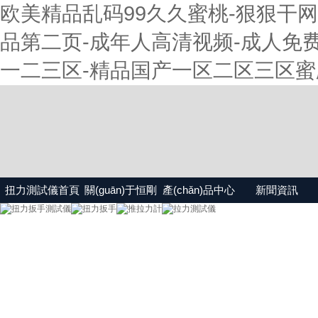
欧美精品乱码99久久蜜桃-狠狠干网
品第二页-成年人高清视频-成人免费
一二三区-精品国产一区二区三区蜜
扭力測試儀首頁
關(guān)于恒剛
產(chǎn)品中心
新聞資訊