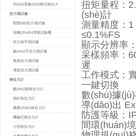
扭矩量程：2.
內(nèi)置數(shù)顯式推拉力
(shè)計
計
扭力測試儀
測量精度：1 
動態(tài)扭力測試儀
≤0.1%FS
扭轉(zhuǎn)彈簧試驗機
顯示分辨率：
扭力扳手測試儀
數(shù)字扭力測試儀
采樣頻率：6
瓶蓋扭力測試儀
遲
電批扭力測試儀
工作模式：實時
推拉力計
一鍵切換
數(shù)顯推拉力計
數(shù)據(
指針推拉力計
導(dǎo)出 E
國產(chǎn)推拉力計
防護等級：IP5
機械式推拉力計
間環(huán)
小型推拉力計
物理規(guī)