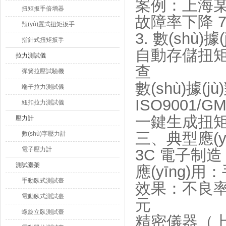
案例：上海某儀
扭矩扳手倍增器
故障率下降 7
預(yù)置式扭矩扳手
3. 數(shù
指針式扭矩扳手
自動存儲扭矩
拉力測試儀
查
彈簧拉壓試驗機
數(shù)據(j
端子拉力測試儀
ISO9001/
紐扣拉力測試儀
一鍵生成扭矩
壓力計
三、典型應(y
數(shù)字壓力計
電子壓力計
3C 電子制造
測試臺架
應(yīng)
手動臥式測試臺
效果：不良率8
電動臥式測試臺
元
螺旋立臥測試臺
精密儀器（上海