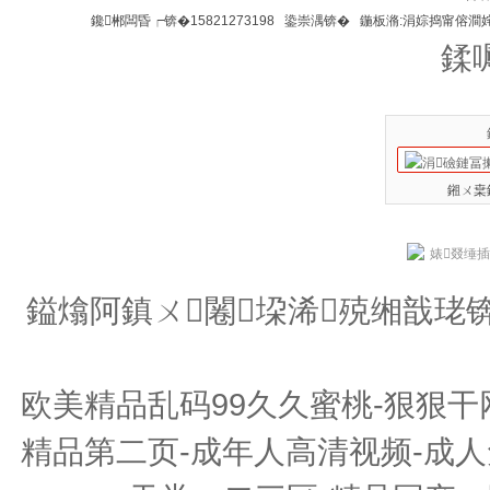
鑱郴闆昏┍锛�15821273198 鍌崇湡锛� 鍦板潃:涓婃捣甯傛澗姹熷
鍒
鎺ㄨ枽
婊叕缍插畨
鎰熻阿鎮ㄨ闂垜浠殑缃戠珯
欧美精品乱码99久久蜜桃-狠狠干
精品第二页-成年人高清视频-成人