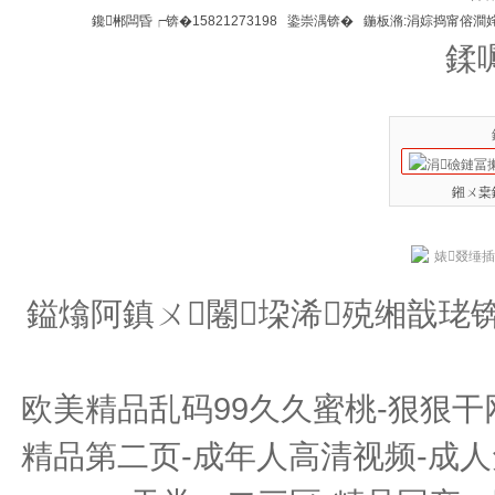
鑱郴闆昏┍锛�15821273198 鍌崇湡锛� 鍦板潃:涓婃捣甯傛澗姹熷
鍒
鎺ㄨ枽
婊叕缍插畨
鎰熻阿鎮ㄨ闂垜浠殑缃戠珯
欧美精品乱码99久久蜜桃-狠狠干
精品第二页-成年人高清视频-成人